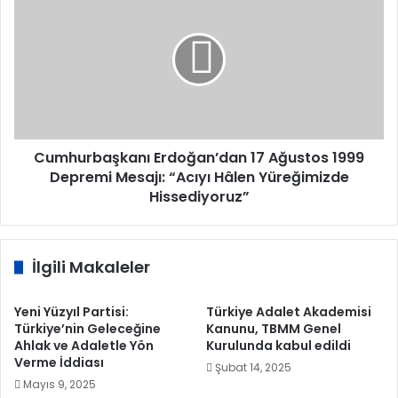
Erdoğan’dan
17
Ağustos
1999
Depremi
Mesajı:
“Acıyı
Hâlen
Yüreğimizde
Cumhurbaşkanı Erdoğan’dan 17 Ağustos 1999
Hissediyoruz”
Depremi Mesajı: “Acıyı Hâlen Yüreğimizde
Hissediyoruz”
İlgili Makaleler
Yeni Yüzyıl Partisi:
Türkiye Adalet Akademisi
Türkiye’nin Geleceğine
Kanunu, TBMM Genel
Ahlak ve Adaletle Yön
Kurulunda kabul edildi
Verme İddiası
Şubat 14, 2025
Mayıs 9, 2025