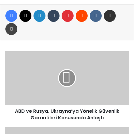
Facebook
X
LinkedIn
Tumblr
Pinterest
Reddit
VKontakte
E-Posta ile paylaş
Yazdır
ABD
ve
Rusya,
Ukrayna’ya
Yönelik
Güvenlik
Garantileri
Konusunda
Anlaştı
ABD ve Rusya, Ukrayna’ya Yönelik Güvenlik
Garantileri Konusunda Anlaştı
Cumhurbaşkanı