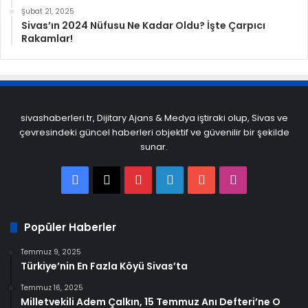
Şubat 21, 2025
Sivas’ın 2024 Nüfusu Ne Kadar Oldu? İşte Çarpıcı
Rakamlar!
sivashaberleri.tr, Dijitary Ajans & Medya iştiraki olup, Sivas ve
çevresindeki güncel haberleri objektif ve güvenilir bir şekilde
sunar.
Facebook
X
Pinterest
LinkedIn
YouTube
Instagram
Popüler Haberler
Temmuz 9, 2025
Türkiye’nin En Fazla Köyü Sivas’ta
Temmuz 16, 2025
Milletvekili Adem Çalkın, 15 Temmuz Anı Defteri’ne O