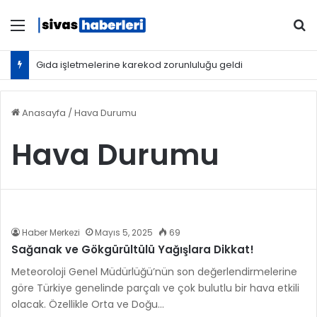
Menü
Ar
Gıda işletmelerine karekod zorunluluğu geldi
Anasayfa
/
Hava Durumu
Hava Durumu
Haber Merkezi
Mayıs 5, 2025
69
Sağanak ve Gökgürültülü Yağışlara Dikkat!
Meteoroloji Genel Müdürlüğü’nün son değerlendirmelerine
göre Türkiye genelinde parçalı ve çok bulutlu bir hava etkili
olacak. Özellikle Orta ve Doğu…