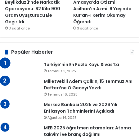
Beylikdüzü’nde Narkotik
Amasya’da Otizmli
Operasyonu: 62 Kilo 900
Asilhan’ın Azmi: 9 Yaşında
Gram Uyuşturucu Ele
Kur’an-ı Kerim Okumayı
Geçirildi
Öğrendi
3 saat önce
3 saat önce
Popüler Haberler
Türkiye’nin En Fazla Köyü Sivas’ta
Temmuz 9, 2025
Milletvekili Adem Çalkın, 15 Temmuz Anı
Defteri’ne O Geceyi Yazdı
Temmuz 16, 2025
Merkez Bankası 2025 ve 2026 Yılı
Enflasyon Tahminlerini Açıkladı
Ağustos 14, 2025
MEB 2025 öğretmen atamaları: Atama
takvimi ve branş dağılımı