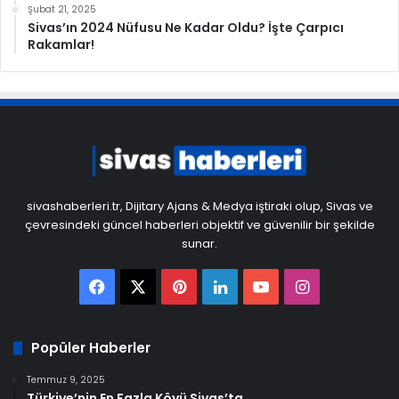
Şubat 21, 2025
Sivas’ın 2024 Nüfusu Ne Kadar Oldu? İşte Çarpıcı
Rakamlar!
sivashaberleri.tr, Dijitary Ajans & Medya iştiraki olup, Sivas ve
çevresindeki güncel haberleri objektif ve güvenilir bir şekilde
sunar.
Facebook
X
Pinterest
LinkedIn
YouTube
Instagram
Popüler Haberler
Temmuz 9, 2025
Türkiye’nin En Fazla Köyü Sivas’ta