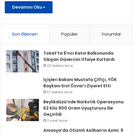
Devamını Oku »
Son Eklenen
Popüler
Yorumlar
Tokat’ta 6’ncı Katın Balkonunda
Sıkışan Güvercini İtfaiye Kurtardı
22 dakika önce
İçişleri Bakanı Mustafa Çiftçi, YÖK
Başkanı Erol Özvar’ı Ziyaret Etti
57 dakika önce
Beylikdüzü’nde Narkotik Operasyonu:
62 Kilo 900 Gram Uyuşturucu Ele
Geçirildi
3 saat önce
Amasya’da Otizmli Asilhan’ın Azmi: 9