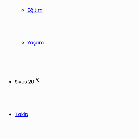
Eğitim
Yaşam
℃
Sivas
20
Takip