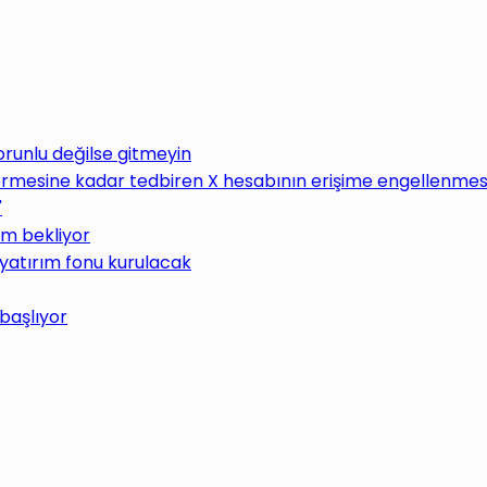
Zorunlu değilse gitmeyin
rmesine kadar tedbiren X hesabının erişime engellenmesin
"
üm bekliyor
 yatırım fonu kurulacak
 başlıyor