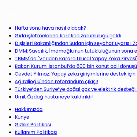
Gündem
Hafta sonu hava nasıl olacak?
Gıda işletmelerine karekod zorunluluğu geldi
Dışişleri Bakanlığından Sudan için seyahat uyarısı: 
DMM: Savcılık, İmamoğlu'nun tutukluluğunun sona e
TBMM'de "Veriden Karara Ulusal Yapay Zeka Zirvesi
Bakan Kurum: İstanbul’da 600 bin konut acil dönüş
Cevdet Yılmaz: Yapay zeka girişimlerine destek için
Ağıralioğlu'ndan referandum çıkışı!
Türkiye’den Suriye’ye doğal gaz ve elektrik desteği
Ümit Özdağ hastaneye kaldırıldı!
Hakkımızda
Künye
Gizlilik Politikası
Kullanım Politikası