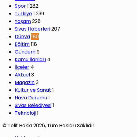
Spor
1.282
Türkiye
1.239
Yaşam
228
Sivas Haberleri
207
Dünya
180
Eğitim
118
Gündem
9
Kamu İlanları
4
İlçeler
4
Aktüel
3
Magazin
3
Kültür ve Sanat
1
Hava Durumu
1
Sivas Belediyesi
1
Teknoloji
1
© Telif Hakkı 2026, Tüm Hakları Saklıdır