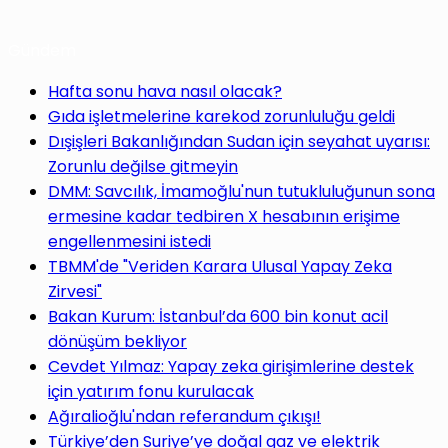
Gündem
Hafta sonu hava nasıl olacak?
Gıda işletmelerine karekod zorunluluğu geldi
Dışişleri Bakanlığından Sudan için seyahat uyarısı:
Zorunlu değilse gitmeyin
DMM: Savcılık, İmamoğlu'nun tutukluluğunun sona
ermesine kadar tedbiren X hesabının erişime
engellenmesini istedi
TBMM'de "Veriden Karara Ulusal Yapay Zeka
Zirvesi"
Bakan Kurum: İstanbul’da 600 bin konut acil
dönüşüm bekliyor
Cevdet Yılmaz: Yapay zeka girişimlerine destek
için yatırım fonu kurulacak
Ağıralioğlu'ndan referandum çıkışı!
Türkiye’den Suriye’ye doğal gaz ve elektrik