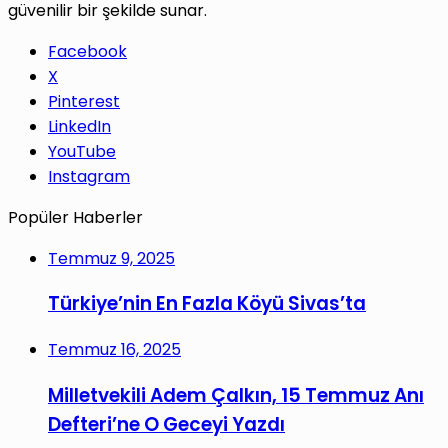
güvenilir bir şekilde sunar.
Facebook
X
Pinterest
LinkedIn
YouTube
Instagram
Popüler Haberler
Temmuz 9, 2025
Türkiye’nin En Fazla Köyü Sivas’ta
Temmuz 16, 2025
Milletvekili Adem Çalkın, 15 Temmuz Anı
Defteri’ne O Geceyi Yazdı