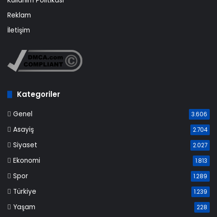
Kullanım Politikası
Reklam
İletişim
Kategoriler
Genel
3.606
Asayiş
2.704
Siyaset
2.027
Ekonomi
1.813
Spor
1.289
Türkiye
1.239
Yaşam
228