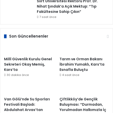
Siirt Üniversitesi Rektörü Prof. Dr.
Nihat Şındak’a Açık Mektup: “Tıp
Fakültesine Sahip Çıkın”
7 saat önce
Son Güncellenenler
Millî Güvenlik Kurulu Genel
Tarım ve Orman Bakanı
Sekreteri Okay Memiş,
İbrahim Yumaklı, Kars’ta
Kars’ta
Esnafla Buluştu
30 dakika önce
4 saat önce
Van Gölü’nde Su Sporları
Çiftlikköy’de Gençlik
Festivali Başladı:
Buluşması: “Durmadan,
Abdulahat Arvas’tan
Yorulmadan Halkımızla İç