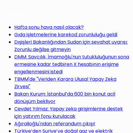
Gündem
Hafta sonu hava nasıl olacak?
Gıda işletmelerine karekod zorunluluğu geldi
Dışişleri Bakanlığından Sudan için seyahat uyarısı:
Zorunlu değilse gitmeyin
DMM: Savcılık, İmamoğlu'nun tutukluluğunun sona
ermesine kadar tedbiren X hesabının erişime
engellenmesini istedi
TBMM'de "Veriden Karara Ulusal Yapay Zeka
Zirvesi"
Bakan Kurum: İstanbul’da 600 bin konut acil
dönüşüm bekliyor
Cevdet Yılmaz: Yapay zeka girişimlerine destek
için yatırım fonu kurulacak
Ağıralioğlu'ndan referandum çıkışı!
Türkiye’den Suriye’ye doğal gaz ve elektrik