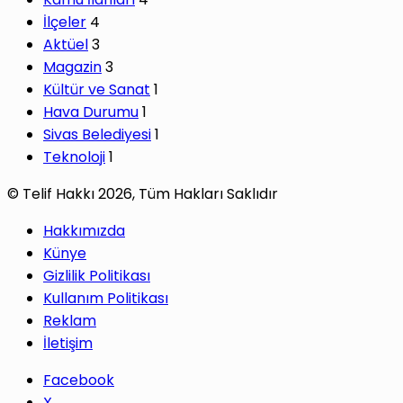
İlçeler
4
Aktüel
3
Magazin
3
Kültür ve Sanat
1
Hava Durumu
1
Sivas Belediyesi
1
Teknoloji
1
© Telif Hakkı 2026, Tüm Hakları Saklıdır
Hakkımızda
Künye
Gizlilik Politikası
Kullanım Politikası
Reklam
İletişim
Facebook
X