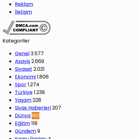
Reklam
İletişim
Kategoriler
Genel
3.577
Asayiş
2.669
Siyaset
2.021
Ekonomi
1.806
Spor
1.274
Türkiye
1.239
Yaşam
228
Sivas Haberleri
207
Dünya
180
Eğitim
118
Gündem
9
Kamu İlanları
4