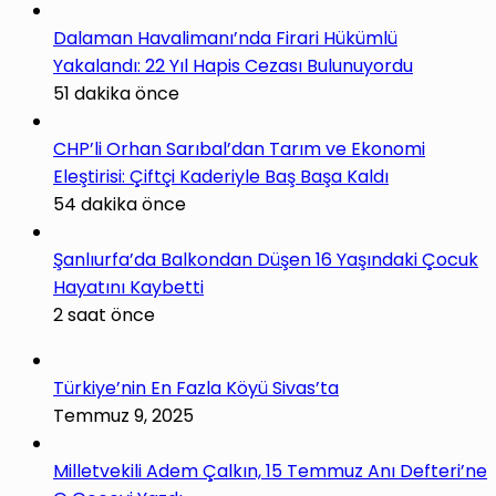
Dalaman Havalimanı’nda Firari Hükümlü
Yakalandı: 22 Yıl Hapis Cezası Bulunuyordu
51 dakika önce
CHP’li Orhan Sarıbal’dan Tarım ve Ekonomi
Eleştirisi: Çiftçi Kaderiyle Baş Başa Kaldı
54 dakika önce
Şanlıurfa’da Balkondan Düşen 16 Yaşındaki Çocuk
Hayatını Kaybetti
2 saat önce
Türkiye’nin En Fazla Köyü Sivas’ta
Temmuz 9, 2025
Milletvekili Adem Çalkın, 15 Temmuz Anı Defteri’ne