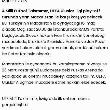
Mart 19, 2025
A Milli Futbol Takımımız, UEFA Uluslar Ligi play-off
turunda yarın
Macaristan
ile karşı karşıya gelecek.
Bu, Türkiye’nin Macaristan’la oynayacağı 16. maç
olacak. Maç, saat 20.00’de İstanbul’daki RAMS Park’ta
başlayacak. Slovak hakem Ivan Kruzliak’ın yöneteceği
mücadelede, Kruzliak’a Branislav Hancko ve Jan Pozor
yardımcı hakem olarak görev alacak, dördüncü hakem
ise Peter Kralovic olacak.
Macaristan ile oynanacak bu karşılaşmanın rövanşı ise
23 Mart Pazar günü Budapeşte’deki Puskas Arena’da
yapılacak. Bu önemli mücadeleyi kazanan takım, UEFA
Uluslar A Ligi’nde mücadele etme hakkını elde edecek.
U17 Millî Takımımız, İsviçre’de ilk antrenmanını
gerçekleştirdi