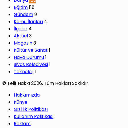
Dünya
180
Eğitim
118
Gündem
9
Kamu İlanları
4
İlçeler
4
Aktüel
3
Magazin
3
Kültür ve Sanat
1
Hava Durumu
1
Sivas Belediyesi
1
Teknoloji
1
© Telif Hakkı 2026, Tüm Hakları Saklıdır
Hakkımızda
Künye
Gizlilik Politikası
Kullanım Politikası
Reklam