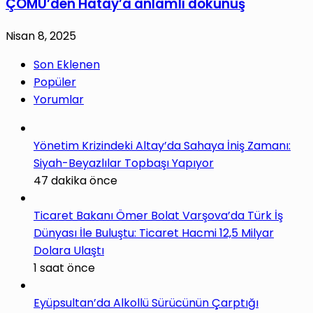
ÇOMÜ’den Hatay’a anlamlı dokunuş
Nisan 8, 2025
Son Eklenen
Popüler
Yorumlar
Yönetim Krizindeki Altay’da Sahaya İniş Zamanı:
Siyah-Beyazlılar Topbaşı Yapıyor
47 dakika önce
Ticaret Bakanı Ömer Bolat Varşova’da Türk İş
Dünyası İle Buluştu: Ticaret Hacmi 12,5 Milyar
Dolara Ulaştı
1 saat önce
Eyüpsultan’da Alkollü Sürücünün Çarptığı