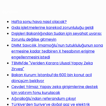
Gündem
Hafta sonu hava nasıl olacak?
Gıda işletmelerine karekod zorunluluğu geldi
Dışişleri Bakanlığından Sudan için seyahat uyarısı:
Zorunlu değilse gitmeyin
DMM: Savcılık, İmamoğlu'nun tutukluluğunun sona
ermesine kadar tedbiren X hesabının erişime
engellenmesini istedi
TBMM'de "Veriden Karara Ulusal Yapay Zeka
Zirvesi"
Bakan Kurum: İstanbul’da 600 bin konut acil
dönüşüm bekliyor
Cevdet Yılmaz: Yapay zeka girişimlerine destek
için yatırım fonu kurulacak
Ağıralioğlu'ndan referandum çıkışı!
Türkiye’den Suriye’ye doğal gaz ve elektrik