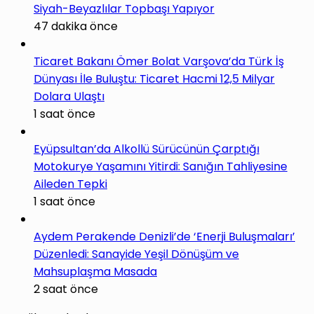
Siyah-Beyazlılar Topbaşı Yapıyor
47 dakika önce
Ticaret Bakanı Ömer Bolat Varşova’da Türk İş
Dünyası İle Buluştu: Ticaret Hacmi 12,5 Milyar
Dolara Ulaştı
1 saat önce
Eyüpsultan’da Alkollü Sürücünün Çarptığı
Motokurye Yaşamını Yitirdi: Sanığın Tahliyesine
Aileden Tepki
1 saat önce
Aydem Perakende Denizli’de ‘Enerji Buluşmaları’
Düzenledi: Sanayide Yeşil Dönüşüm ve
Mahsuplaşma Masada
2 saat önce