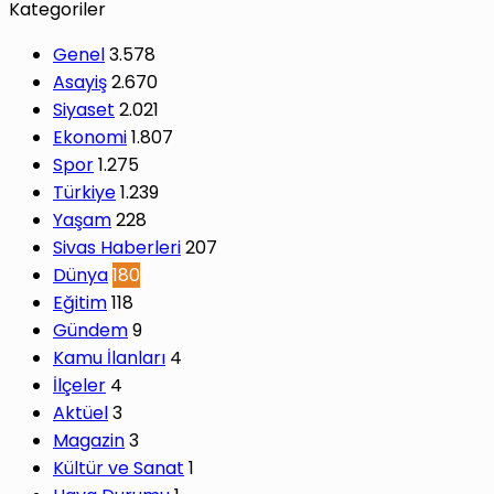
Kategoriler
Genel
3.578
Asayiş
2.670
Siyaset
2.021
Ekonomi
1.807
Spor
1.275
Türkiye
1.239
Yaşam
228
Sivas Haberleri
207
Dünya
180
Eğitim
118
Gündem
9
Kamu İlanları
4
İlçeler
4
Aktüel
3
Magazin
3
Kültür ve Sanat
1