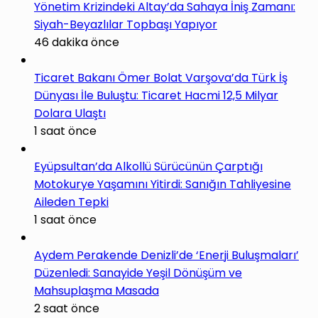
Yönetim Krizindeki Altay’da Sahaya İniş Zamanı:
Siyah-Beyazlılar Topbaşı Yapıyor
46 dakika önce
Ticaret Bakanı Ömer Bolat Varşova’da Türk İş
Dünyası İle Buluştu: Ticaret Hacmi 12,5 Milyar
Dolara Ulaştı
1 saat önce
Eyüpsultan’da Alkollü Sürücünün Çarptığı
Motokurye Yaşamını Yitirdi: Sanığın Tahliyesine
Aileden Tepki
1 saat önce
Aydem Perakende Denizli’de ‘Enerji Buluşmaları’
Düzenledi: Sanayide Yeşil Dönüşüm ve
Mahsuplaşma Masada
2 saat önce