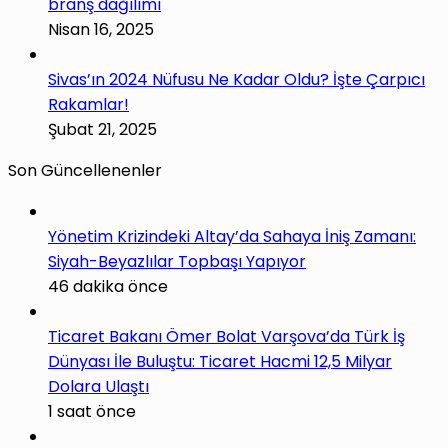
branş dağılımı
Nisan 16, 2025
Sivas’ın 2024 Nüfusu Ne Kadar Oldu? İşte Çarpıcı
Rakamlar!
Şubat 21, 2025
Son Güncellenenler
Yönetim Krizindeki Altay’da Sahaya İniş Zamanı:
Siyah-Beyazlılar Topbaşı Yapıyor
46 dakika önce
Ticaret Bakanı Ömer Bolat Varşova’da Türk İş
Dünyası İle Buluştu: Ticaret Hacmi 12,5 Milyar
Dolara Ulaştı
1 saat önce