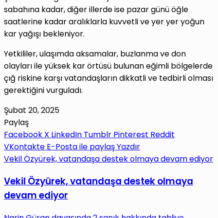
sabahına kadar, diğer illerde ise pazar günü öğle
saatlerine kadar aralıklarla kuvvetli ve yer yer yoğun
kar yağışı bekleniyor.
Yetkililer, ulaşımda aksamalar, buzlanma ve don
olayları ile yüksek kar örtüsü bulunan eğimli bölgelerde
çığ riskine karşı vatandaşların dikkatli ve tedbirli olması
gerektiğini vurguladı.
Şubat 20, 2025
Paylaş
Facebook
X
LinkedIn
Tumblr
Pinterest
Reddit
VKontakte
E-Posta ile paylaş
Yazdır
Vekil Özyürek, vatandaşa destek olmaya devam ediyor
Vekil Özyürek, vatandaşa destek olmaya
devam ediyor
Narin Güran davasında 2 sanık hakkında tahliye