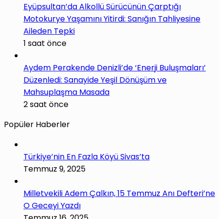
Eyüpsultan’da Alkollü Sürücünün Çarptığı
Motokurye Yaşamını Yitirdi: Sanığın Tahliyesine
Aileden Tepki
1 saat önce
Aydem Perakende Denizli’de ‘Enerji Buluşmaları’
Düzenledi: Sanayide Yeşil Dönüşüm ve
Mahsuplaşma Masada
2 saat önce
Popüler Haberler
Türkiye’nin En Fazla Köyü Sivas’ta
Temmuz 9, 2025
Milletvekili Adem Çalkın, 15 Temmuz Anı Defteri’ne
O Geceyi Yazdı
Temmuz 16, 2025