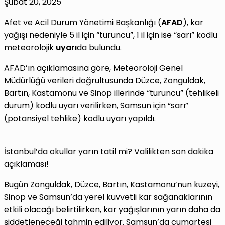
Şubat 20, 2025
Afet ve Acil Durum Yönetimi Başkanlığı (
AFAD
), kar
yağışı nedeniyle 5 il için “turuncu”, 1 il için ise “sarı” kodlu
meteorolojik
uyarı
da bulundu.
AFAD’ın açıklamasına göre, Meteoroloji Genel
Müdürlüğü verileri doğrultusunda Düzce, Zonguldak,
Bartın, Kastamonu ve Sinop illerinde “turuncu” (tehlikeli
durum) kodlu uyarı verilirken, Samsun için “sarı”
(potansiyel tehlike) kodlu uyarı yapıldı.
İstanbul’da okullar yarın tatil mi? Valilikten son dakika
açıklaması!
Bugün Zonguldak, Düzce, Bartın, Kastamonu’nun kuzeyi,
Sinop ve Samsun’da yerel kuvvetli kar sağanaklarının
etkili olacağı belirtilirken, kar yağışlarının yarın daha da
şiddetleneceği tahmin ediliyor. Samsun’da cumartesi