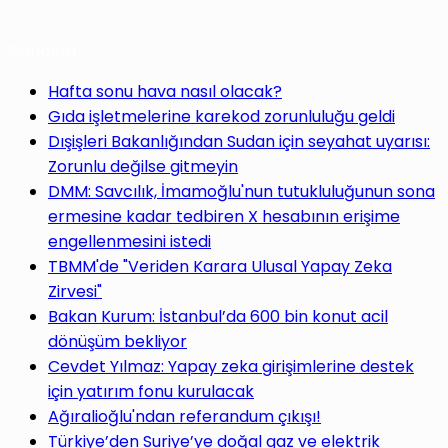
Gündem
Hafta sonu hava nasıl olacak?
Gıda işletmelerine karekod zorunluluğu geldi
Dışişleri Bakanlığından Sudan için seyahat uyarısı:
Zorunlu değilse gitmeyin
DMM: Savcılık, İmamoğlu'nun tutukluluğunun sona
ermesine kadar tedbiren X hesabının erişime
engellenmesini istedi
TBMM'de "Veriden Karara Ulusal Yapay Zeka
Zirvesi"
Bakan Kurum: İstanbul’da 600 bin konut acil
dönüşüm bekliyor
Cevdet Yılmaz: Yapay zeka girişimlerine destek
için yatırım fonu kurulacak
Ağıralioğlu'ndan referandum çıkışı!
Türkiye’den Suriye’ye doğal gaz ve elektrik