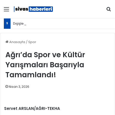
Menü
Ar
Dışişleri Bakanlığından Sudan için seyahat uyarısı: Zorunlu değilse gitmeyin
Anasayfa
/
Spor
Ağrı’da Spor ve Kültür
Yarışmaları Başarıyla
Tamamlandı!
Nisan 3, 2026
Servet ARSLAN/AĞRI-TEKHA