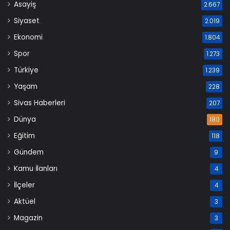
Asayiş
2.667
Siyaset
2.019
Ekonomi
1.804
Spor
1.273
Türkiye
1.239
Yaşam
228
Sivas Haberleri
207
Dünya
180
Eğitim
118
Gündem
9
Kamu İlanları
4
İlçeler
4
Aktüel
3
Magazin
3