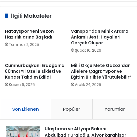
İlgili Makaleler
Hatayspor Yeni Sezon
Vanspor’dan Minik Aras’a
Hazırlıklarına Başladı
Anlamlı Jest: Hayalleri
Gerçek Oluyor
Temmuz 2, 2025
Şubat 10, 2026
Cumhurbaşkanı Erdoğan’a
Milli Okçu Mete Gazoz’dan
60’ıncı Yıl Özel Bisikleti ve
Ailelere Çağrı: “Spor ve
Kupası Takdim Edildi
Eğitim Birlikte Yürütülebilir”
Kasım 6, 2025
Aralık 24, 2025
Son Eklenen
Popüler
Yorumlar
Ulaştırma ve Altyapı Bakanı
Abdulkadir Uraloğlu, Afyonkarahisar