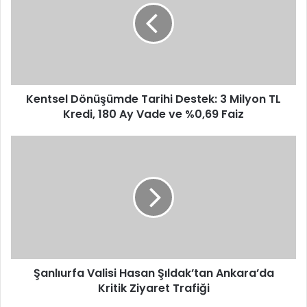
Destek:
3
Milyon
TL
Kredi,
180
Ay
Kentsel Dönüşümde Tarihi Destek: 3 Milyon TL
Vade
Kredi, 180 Ay Vade ve %0,69 Faiz
ve
%0,69
Şanlıurfa
Faiz
Valisi
Hasan
Şıldak’tan
Ankara’da
Kritik
Ziyaret
Trafiği
Şanlıurfa Valisi Hasan Şıldak’tan Ankara’da
Kritik Ziyaret Trafiği