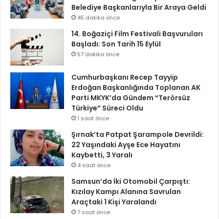
Belediye Başkanlarıyla Bir Araya Geldi
45 dakika önce
14. Boğaziçi Film Festivali Başvuruları
Başladı: Son Tarih 15 Eylül
57 dakika önce
Cumhurbaşkanı Recep Tayyip
Erdoğan Başkanlığında Toplanan AK
Parti MKYK’da Gündem “Terörsüz
Türkiye” Süreci Oldu
1 saat önce
Şırnak’ta Patpat Şarampole Devrildi:
22 Yaşındaki Ayşe Ece Hayatını
Kaybetti, 3 Yaralı
4 saat önce
Samsun’da İki Otomobil Çarpıştı:
Kızılay Kampı Alanına Savrulan
Araçtaki 1 Kişi Yaralandı
7 saat önce