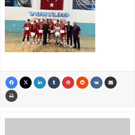
Facebook
X
LinkedIn
Tumblr
Pinterest
Reddit
VKontakte
E-Posta ile paylaş
Yazdır
Kentsel
Dönüşümde
Tarihi