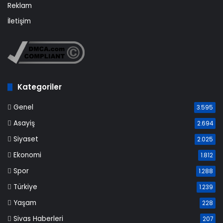
Reklam
İletişim
Kategoriler
Genel
3.595
Asayiş
2.694
Siyaset
2.025
Ekonomi
1.812
Spor
1.288
Türkiye
1.239
Yaşam
228
Sivas Haberleri
207