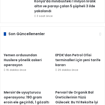
Konya’da minibüsteki 1 milyon liralık
altın ve parayı çalan 5 şüpheli 3 ilde
yakalandı
3 saat önce
Son Güncellenenler
Yemen ordusundan
EPDK’dan Petrol Ofisi
Husilere yönelik askeri
terminalleri için yeni tarife
operasyon
kararı
16 dakika önce
29 dakika önce
Mersin’de uyuşturucu
Pervari’de Organik Bal
operasyonu: 190 gram
Üreticilerinin Yüzü
eroin ele geçirildi, 1 gözaltı
Gülecek: Bu Yıl Rekolte İyi