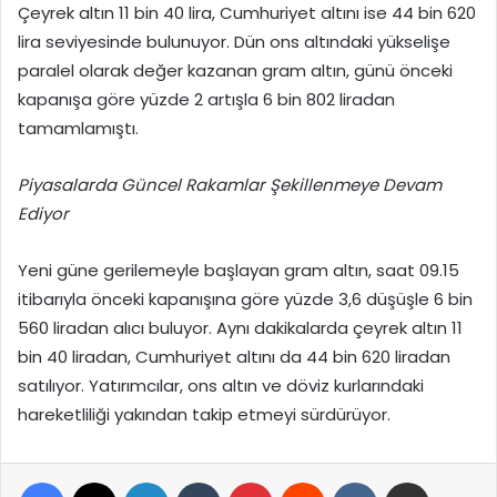
Çeyrek altın 11 bin 40 lira, Cumhuriyet altını ise 44 bin 620
lira seviyesinde bulunuyor. Dün ons altındaki yükselişe
paralel olarak değer kazanan gram altın, günü önceki
kapanışa göre yüzde 2 artışla 6 bin 802 liradan
tamamlamıştı.
Piyasalarda Güncel Rakamlar Şekillenmeye Devam
Ediyor
Yeni güne gerilemeyle başlayan gram altın, saat 09.15
itibarıyla önceki kapanışına göre yüzde 3,6 düşüşle 6 bin
560 liradan alıcı buluyor. Aynı dakikalarda çeyrek altın 11
bin 40 liradan, Cumhuriyet altını da 44 bin 620 liradan
satılıyor. Yatırımcılar, ons altın ve döviz kurlarındaki
hareketliliği yakından takip etmeyi sürdürüyor.
Facebook
X
LinkedIn
Tumblr
Pinterest
Reddit
VKontakte
E-Posta ile paylaş