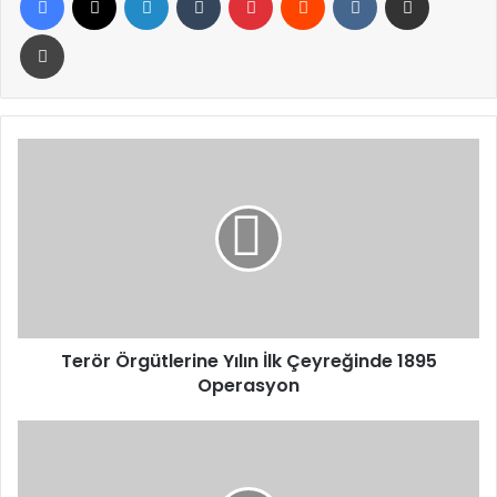
Yazdır
Terör
Örgütlerine
Yılın
İlk
Çeyreğinde
1895
Operasyon
Terör Örgütlerine Yılın İlk Çeyreğinde 1895
Operasyon
KKM
Bakiyesinde
Düşüş