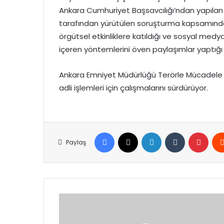
Ankara Cumhuriyet Başsavcılığı’ndan yapılan
tarafından yürütülen soruşturma kapsamında
örgütsel etkinliklere katıldığı ve sosyal med
içeren yöntemlerini öven paylaşımlar yaptığı
Ankara Emniyet Müdürlüğü Terörle Mücadele Ş
adli işlemleri için çalışmalarını sürdürüyor.
Facebook
X
LinkedIn
Tumblr
Pinte
Paylaş
Alanyaspor'dan
transfer
patlaması!