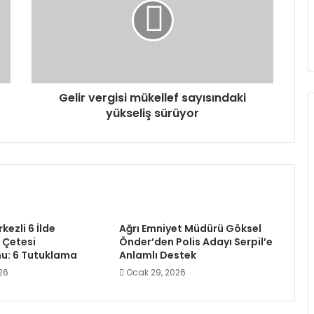
sayısındaki
yükseliş
sürüyor
Gelir vergisi mükellef sayısındaki
yükseliş sürüyor
ezli 6 İlde
Ağrı Emniyet Müdürü Göksel
’ Çetesi
Önder’den Polis Adayı Serpil’e
u: 6 Tutuklama
Anlamlı Destek
26
Ocak 29, 2026