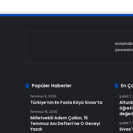
sivashaber
çevresind
Popüler Haberler
En Ç
Temmuz 9, 2025
Şubat 7,
Türkiye’nin En Fazla Köyü Sivas’ta
Altun
öğreti
Temmuz 16, 2025
değerl
Milletvekili Adem Çalkın, 15
Temmuz Anı Defteri’ne O Geceyi
Şubat 7,
Yazdı
Sivas'