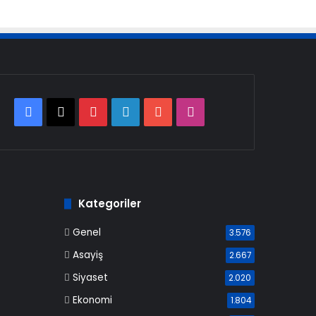
Facebook
X
Pinterest
LinkedIn
YouTube
Instagram
Kategoriler
Genel
3.576
Asayiş
2.667
Siyaset
2.020
Ekonomi
1.804