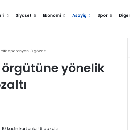
eri
Siyaset
Ekonomi
Asayiş
Spor
Diğe
Hakkımızda
elik operasyon: 8 gözaltı
 örgütüne yönelik
zaltı
0 kadın kurtarıldı! 6 gözaltı