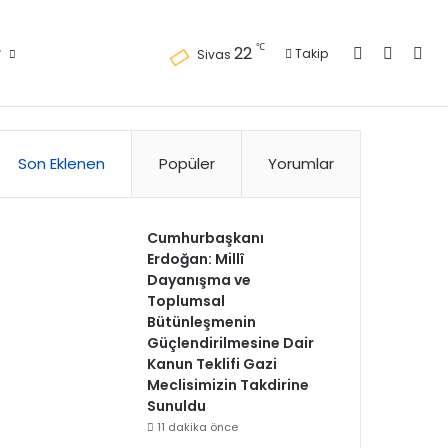
Kayıt Ol
Kenar 
Ara
℃
22
r
Takip
Sivas
Künye
Gizlilik Politikası
Kullanım Politikası
Reklam
İletişim
Son Eklenen
Popüler
Yorumlar
Cumhurbaşkanı
Erdoğan: Millî
Dayanışma ve
Toplumsal
Bütünleşmenin
Güçlendirilmesine Dair
Kanun Teklifi Gazi
Meclisimizin Takdirine
Sunuldu
11 dakika önce