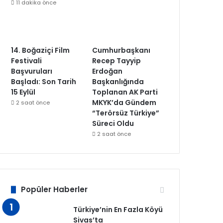
11 dakika önce
14. Boğaziçi Film
Cumhurbaşkanı
Festivali
Recep Tayyip
Başvuruları
Erdoğan
Başladı: Son Tarih
Başkanlığında
15 Eylül
Toplanan AK Parti
MKYK’da Gündem
2 saat önce
“Terörsüz Türkiye”
Süreci Oldu
2 saat önce
Popüler Haberler
Türkiye’nin En Fazla Köyü
Sivas’ta