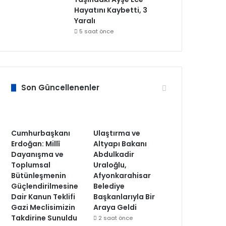
Hayatını Kaybetti, 3
Yaralı
5 saat önce
Son Güncellenenler
Cumhurbaşkanı
Ulaştırma ve
Erdoğan: Millî
Altyapı Bakanı
Dayanışma ve
Abdulkadir
Toplumsal
Uraloğlu,
Bütünleşmenin
Afyonkarahisar
Güçlendirilmesine
Belediye
Dair Kanun Teklifi
Başkanlarıyla Bir
Gazi Meclisimizin
Araya Geldi
Takdirine Sunuldu
2 saat önce