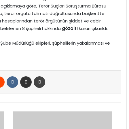
 açıklamaya göre, Terör Suçları Soruşturma Bürosu
, terör örgütü talimatı doğrultusunda başkentte
ya hesaplarından terör örgütünün şiddet ve cebir
 belirlenen 8 şüpheli hakkında
gözaltı
kararı çıkarıldı.
ube Müdürlüğü ekipleri, şüphelilerin yakalanması ve
rest
Reddit
VKontakte
E-Posta ile paylaş
Yazdır
Gelir
vergisi
mükellef