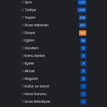
Spor
1.273
Türkiye
1.239
Yaşam
228
Sivas Haberleri
207
Dünya
180
Eğitim
118
Gündem
9
Kamu İlanları
4
İlçeler
4
Aktüel
3
Magazin
3
Kültür ve Sanat
1
Hava Durumu
1
Sivas Belediyesi
1