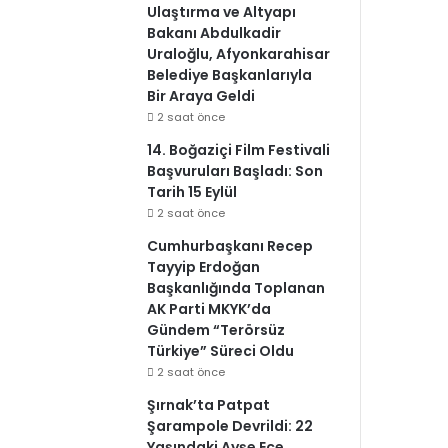
Ulaştırma ve Altyapı
Bakanı Abdulkadir
Uraloğlu, Afyonkarahisar
Belediye Başkanlarıyla
Bir Araya Geldi
2 saat önce
14. Boğaziçi Film Festivali
Başvuruları Başladı: Son
Tarih 15 Eylül
2 saat önce
Cumhurbaşkanı Recep
Tayyip Erdoğan
Başkanlığında Toplanan
AK Parti MKYK’da
Gündem “Terörsüz
Türkiye” Süreci Oldu
2 saat önce
Şırnak’ta Patpat
Şarampole Devrildi: 22
Yaşındaki Ayşe Ece