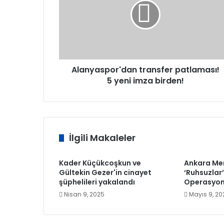
5
yeni
imza
birden!
Alanyaspor'dan transfer patlaması!
5 yeni imza birden!
İlgili Makaleler
Kader Küçükcoşkun ve
Ankara Merk
Gültekin Gezer'in cinayet
‘Ruhsuzlar
şüphelileri yakalandı
Operasyon
Nisan 9, 2025
Mayıs 9, 20