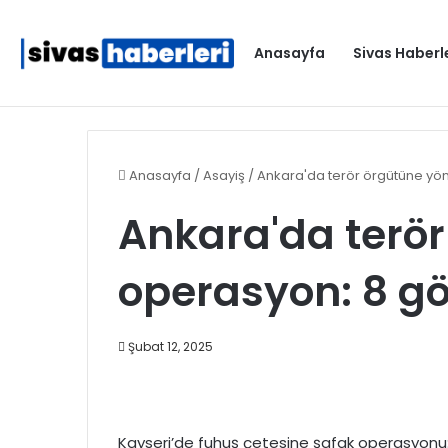
Anasayfa
Sivas Haberl
Gıda işletmelerine karekod zorunluluğu geldi
Gündem
Anasayfa
/
Asayiş
/
Ankara'da terör örgütüne yön
Ankara'da terör
operasyon: 8 gö
Şubat 12, 2025
Kayseri’de fuhuş çetesine şafak operasyonu: 1