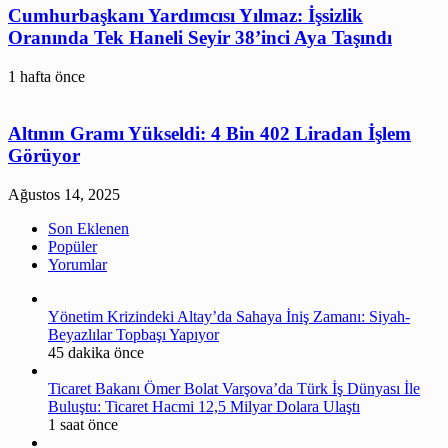
Cumhurbaşkanı Yardımcısı Yılmaz: İşsizlik
Oranında Tek Haneli Seyir 38’inci Aya Taşındı
1 hafta önce
Altının Gramı Yükseldi: 4 Bin 402 Liradan İşlem
Görüyor
Ağustos 14, 2025
Son Eklenen
Popüler
Yorumlar
Yönetim Krizindeki Altay’da Sahaya İniş Zamanı: Siyah-
Beyazlılar Topbaşı Yapıyor
45 dakika önce
Ticaret Bakanı Ömer Bolat Varşova’da Türk İş Dünyası İle
Buluştu: Ticaret Hacmi 12,5 Milyar Dolara Ulaştı
1 saat önce