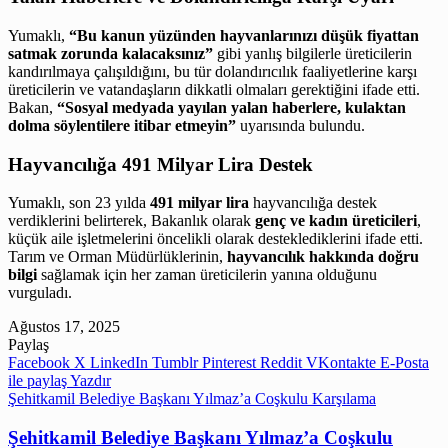
Yumaklı,
“Bu kanun yüzünden hayvanlarınızı düşük fiyattan
satmak zorunda kalacaksınız”
gibi yanlış bilgilerle üreticilerin
kandırılmaya çalışıldığını, bu tür dolandırıcılık faaliyetlerine karşı
üreticilerin ve vatandaşların dikkatli olmaları gerektiğini ifade etti.
Bakan,
“Sosyal medyada yayılan yalan haberlere, kulaktan
dolma söylentilere itibar etmeyin”
uyarısında bulundu.
Hayvancılığa 491 Milyar Lira Destek
Yumaklı, son 23 yılda
491 milyar lira
hayvancılığa destek
verdiklerini belirterek, Bakanlık olarak
genç ve kadın üreticileri
,
küçük aile işletmelerini öncelikli olarak desteklediklerini ifade etti.
Tarım ve Orman Müdürlüklerinin,
hayvancılık hakkında doğru
bilgi
sağlamak için her zaman üreticilerin yanına olduğunu
vurguladı.
Ağustos 17, 2025
Paylaş
Facebook
X
LinkedIn
Tumblr
Pinterest
Reddit
VKontakte
E-Posta
ile paylaş
Yazdır
Şehitkamil Belediye Başkanı Yılmaz’a Coşkulu Karşılama
Şehitkamil Belediye Başkanı Yılmaz’a Coşkulu