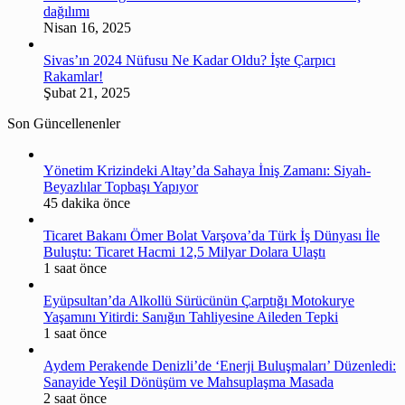
dağılımı
Nisan 16, 2025
Sivas’ın 2024 Nüfusu Ne Kadar Oldu? İşte Çarpıcı
Rakamlar!
Şubat 21, 2025
Son Güncellenenler
Yönetim Krizindeki Altay’da Sahaya İniş Zamanı: Siyah-
Beyazlılar Topbaşı Yapıyor
45 dakika önce
Ticaret Bakanı Ömer Bolat Varşova’da Türk İş Dünyası İle
Buluştu: Ticaret Hacmi 12,5 Milyar Dolara Ulaştı
1 saat önce
Eyüpsultan’da Alkollü Sürücünün Çarptığı Motokurye
Yaşamını Yitirdi: Sanığın Tahliyesine Aileden Tepki
1 saat önce
Aydem Perakende Denizli’de ‘Enerji Buluşmaları’ Düzenledi:
Sanayide Yeşil Dönüşüm ve Mahsuplaşma Masada
2 saat önce