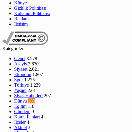
Künye
Gizlilik Politikası
Kullanım Politikası
Reklam
İletişim
Kategoriler
Genel
3.578
Asayiş
2.670
Siyaset
2.021
Ekonomi
1.807
Spor
1.275
Türkiye
1.239
Yaşam
228
Sivas Haberleri
207
Dünya
180
Eğitim
118
Gündem
9
Kamu İlanları
4
İlçeler
4
Aktüel
3