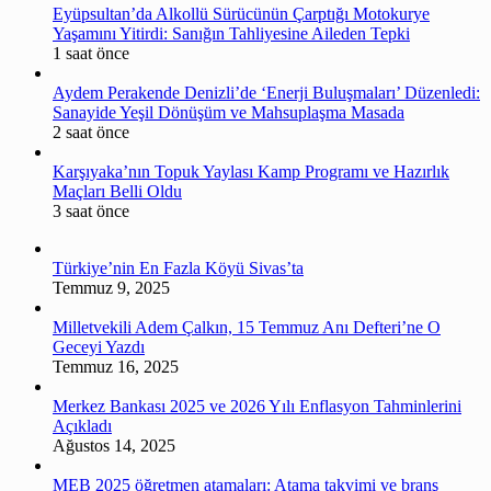
Eyüpsultan’da Alkollü Sürücünün Çarptığı Motokurye
Yaşamını Yitirdi: Sanığın Tahliyesine Aileden Tepki
1 saat önce
Aydem Perakende Denizli’de ‘Enerji Buluşmaları’ Düzenledi:
Sanayide Yeşil Dönüşüm ve Mahsuplaşma Masada
2 saat önce
Karşıyaka’nın Topuk Yaylası Kamp Programı ve Hazırlık
Maçları Belli Oldu
3 saat önce
Türkiye’nin En Fazla Köyü Sivas’ta
Temmuz 9, 2025
Milletvekili Adem Çalkın, 15 Temmuz Anı Defteri’ne O
Geceyi Yazdı
Temmuz 16, 2025
Merkez Bankası 2025 ve 2026 Yılı Enflasyon Tahminlerini
Açıkladı
Ağustos 14, 2025
MEB 2025 öğretmen atamaları: Atama takvimi ve branş