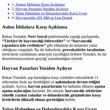
Asılsız İddialara Karşı Açıklama
Hayvan Pazarları Yeniden Açılıyor
Yalan Haberlere ve Dolandırıcılığa Karşı Uyarı
Hayvancılığa 491 Milyar Lira Destek
Asılsız İddialara Karşı Açıklama
Bakan Yumaklı,
Next Sosyal
platformunda yaptığı paylaşımda,
“Türkiye’de hayvancılığı bitirecekler”
ve
“hayvancılık
yapanlara izin verilmiyor”
gibi iddiaların da tamamen yalan
olduğunu vurguladı. Bu tür haberlerin,
provokatörler tarafından
üreticilerin yanıltılması amacıyla yayıldığını belirten Yumaklı, bu tür
dezenformasyonların gerçeği yansıtmadığını söyledi.
Hayvan Pazarları Yeniden Açılıyor
Bakan Yumaklı, şap hastalığına karşı yürütülen mücadelede 11
milyondan fazla aşı üretildiğini ve
aşılamaların devam ettiğini
açıkladı. Ayrıca,
hayvan pazarlarının
bu haftadan itibaren
aşama
aşama açılacağını
duyurdu. Bu süreçte,
hayvancılık sektörüne
yönelik yayılan yalanlar ve dolandırıcılık girişimlerine karşı
üreticilerin dikkatli olması gerektiğini
belirtti.
Yalan Haberlere ve Dolandırıcılığa Karşı Uyarı