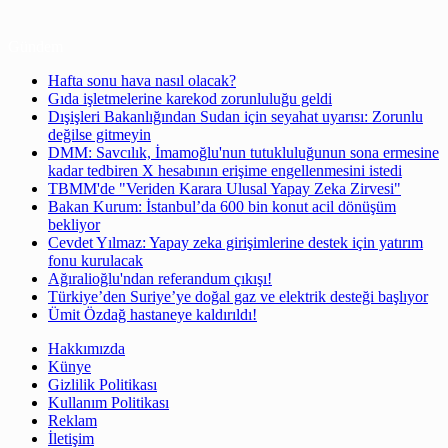
Gündem
Hafta sonu hava nasıl olacak?
Gıda işletmelerine karekod zorunluluğu geldi
Dışişleri Bakanlığından Sudan için seyahat uyarısı: Zorunlu
değilse gitmeyin
DMM: Savcılık, İmamoğlu'nun tutukluluğunun sona ermesine
kadar tedbiren X hesabının erişime engellenmesini istedi
TBMM'de "Veriden Karara Ulusal Yapay Zeka Zirvesi"
Bakan Kurum: İstanbul’da 600 bin konut acil dönüşüm
bekliyor
Cevdet Yılmaz: Yapay zeka girişimlerine destek için yatırım
fonu kurulacak
Ağıralioğlu'ndan referandum çıkışı!
Türkiye’den Suriye’ye doğal gaz ve elektrik desteği başlıyor
Ümit Özdağ hastaneye kaldırıldı!
Hakkımızda
Künye
Gizlilik Politikası
Kullanım Politikası
Reklam
İletişim