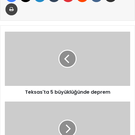
Yazdır
Teksas'ta
5
büyüklüğünde
deprem
Teksas'ta 5 büyüklüğünde deprem
Beşiktaş,
Trabzonspor
karşısında
geriden
gelerek