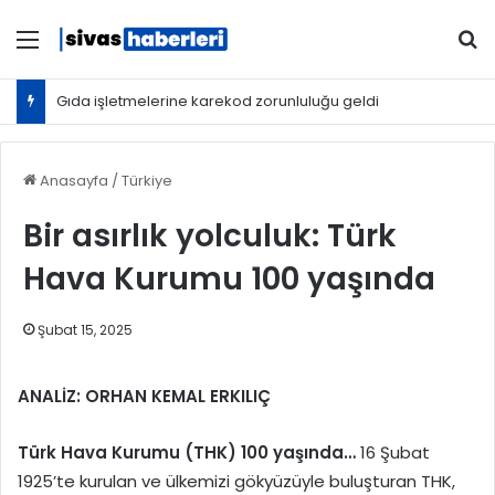
Menü
Ar
Gıda işletmelerine karekod zorunluluğu geldi
Anasayfa
/
Türkiye
Bir asırlık yolculuk: Türk
Hava Kurumu 100 yaşında
Şubat 15, 2025
ANALİZ: ORHAN KEMAL ERKILIÇ
Türk Hava Kurumu
(THK)
100 yaşında
…
16 Şubat
1925’te kurulan ve ülkemizi gökyüzüyle buluşturan THK,