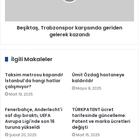
kazandı
Beşiktaş, Trabzonspor karşısında geriden
gelerek kazandı
İlgili Makaleler
Taksim metrosu kapandı!
Ümit Özdağ hastaneye
İstanbul’da hangi hatlar
kaldırıldı!
çalışmıyor?
Mayıs 8, 2025
Mart 19, 2025
Fenerbahçe, Anderlecht'i
TÜRKPATENT ücret
saf dışı bıraktı, UEFA
tarifesinde güncelleme:
Avrupa Ligi'nde son 16
Patent ve marka ücretleri
turuna yükseldi
değişti
Şubat 20, 2025
Mart 15, 2025