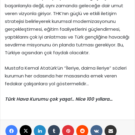
başarılarıyla değil, aynı zamanda geleceğe dair umut
veren vizyonla giriyor. THK’nın güçlü ve etkili iletişim
stratejisi belirleyerek kurumsal modernizasyonunu
gerçekleştirmesi, eğitim faaliyetlerini güçlendirmesi,
yaptıklarını çok iyi anlatması ve Türk gençliğine havacılığı
sevdirme misyonunu ön planda tutması gerekiyor. Bu,
Türkiye açısından çok faydalı olacaktır.
Mustafa Kemal Atatürk’ün “İleriye, daima ileriye” sözleri
kurumun her odasında her masasında emek veren
fedakar çalışanlara yol göstermelidir…
Türk Hava Kurumu çok yaşa!.. Nice 100 yıllara…
Facebook
X
LinkedIn
Tumblr
Pinterest
Reddit
VKontakte
E-Posta ile paylaş