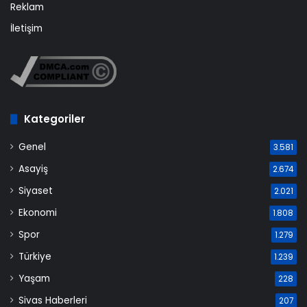
Reklam
İletişim
Kategoriler
Genel
3.581
Asayiş
2.674
Siyaset
2.021
Ekonomi
1.808
Spor
1.279
Türkiye
1.239
Yaşam
228
Sivas Haberleri
207