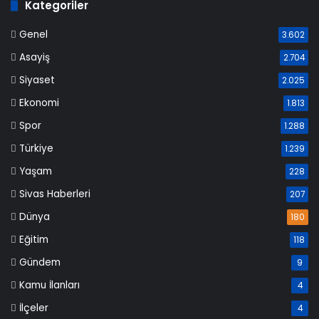
Kategoriler
Genel
3.602
Asayiş
2.704
Siyaset
2.025
Ekonomi
1.813
Spor
1.288
Türkiye
1.239
Yaşam
228
Sivas Haberleri
207
Dünya
180
Eğitim
118
Gündem
9
Kamu İlanları
4
İlçeler
4