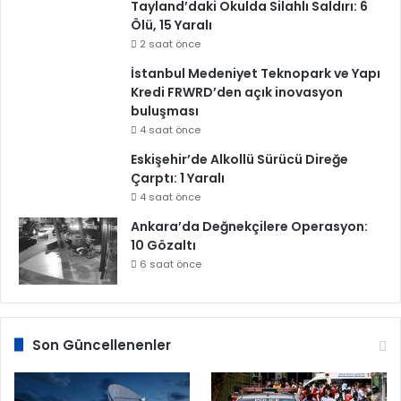
Tayland’daki Okulda Silahlı Saldırı: 6
Ölü, 15 Yaralı
2 saat önce
İstanbul Medeniyet Teknopark ve Yapı
Kredi FRWRD’den açık inovasyon
buluşması
4 saat önce
Eskişehir’de Alkollü Sürücü Direğe
Çarptı: 1 Yaralı
4 saat önce
Ankara’da Değnekçilere Operasyon:
10 Gözaltı
6 saat önce
Son Güncellenenler