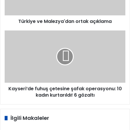
Türkiye ve Malezya'dan ortak açıklama
Kayseri’de
fuhuş
çetesine
şafak
operasyonu:
10
kadın
kurtarıldı!
6
gözaltı
Kayseri’de fuhuş çetesine şafak operasyonu: 10
kadın kurtarıldı! 6 gözaltı
İlgili Makaleler