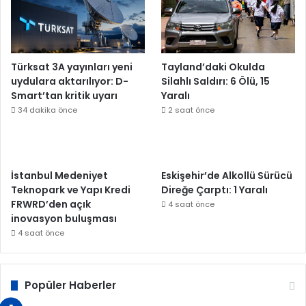
Türksat 3A yayınları yeni
Tayland’daki Okulda
uydulara aktarılıyor: D-
Silahlı Saldırı: 6 Ölü, 15
Smart’tan kritik uyarı
Yaralı
34 dakika önce
2 saat önce
İstanbul Medeniyet
Eskişehir’de Alkollü Sürücü
Teknopark ve Yapı Kredi
Direğe Çarptı: 1 Yaralı
FRWRD’den açık
4 saat önce
inovasyon buluşması
4 saat önce
Popüler Haberler