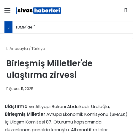
Menü
Ar
TBMM'de "Veriden Karara Ulusal Yapay Zeka Zirvesi"
Anasayfa
/
Türkiye
Birleşmiş Milletler'de
ulaştırma zirvesi
Şubat 11, 2025
Ulaştırma
ve Altyapı Bakanı Abdulkadir Uraloğlu,
Birleşmiş Milletler
Avrupa Ekonomik Komisyonu (BMAEK)
İç Ulaşım Komitesi 87. Oturumu kapsamında
düzenlenen panelde konuştu. Alternatif rotalar