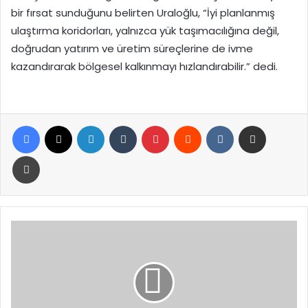
bir fırsat sunduğunu belirten Uraloğlu, “İyi planlanmış
ulaştırma koridorları, yalnızca yük taşımacılığına değil,
doğrudan yatırım ve üretim süreçlerine de ivme
kazandırarak bölgesel kalkınmayı hızlandırabilir.” dedi.
Facebook
X
LinkedIn
Tumblr
Pinterest
Reddit
VKontakte
E-Posta ile paylaş
Yazdır
Türkiye
ve
Malezya'dan
ortak
açıklama