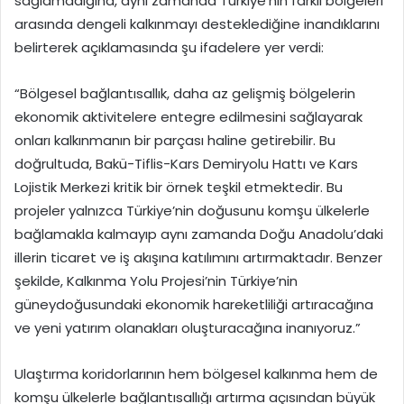
sağlamadığına, aynı zamanda Türkiye’nin farklı bölgeleri
arasında dengeli kalkınmayı desteklediğine inandıklarını
belirterek açıklamasında şu ifadelere yer verdi:
“Bölgesel bağlantısallık, daha az gelişmiş bölgelerin
ekonomik aktivitelere entegre edilmesini sağlayarak
onları kalkınmanın bir parçası haline getirebilir. Bu
doğrultuda, Bakü-Tiflis-Kars Demiryolu Hattı ve Kars
Lojistik Merkezi kritik bir örnek teşkil etmektedir. Bu
projeler yalnızca Türkiye’nin doğusunu komşu ülkelerle
bağlamakla kalmayıp aynı zamanda Doğu Anadolu’daki
illerin ticaret ve iş akışına katılımını artırmaktadır. Benzer
şekilde, Kalkınma Yolu Projesi’nin Türkiye’nin
güneydoğusundaki ekonomik hareketliliği artıracağına
ve yeni yatırım olanakları oluşturacağına inanıyoruz.”
Ulaştırma koridorlarının hem bölgesel kalkınma hem de
komşu ülkelerle bağlantısallığı artırma açısından büyük