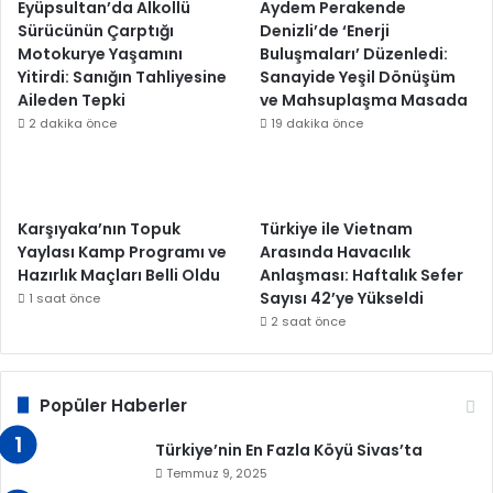
Eyüpsultan’da Alkollü
Aydem Perakende
Sürücünün Çarptığı
Denizli’de ‘Enerji
Motokurye Yaşamını
Buluşmaları’ Düzenledi:
Yitirdi: Sanığın Tahliyesine
Sanayide Yeşil Dönüşüm
Aileden Tepki
ve Mahsuplaşma Masada
2 dakika önce
19 dakika önce
Karşıyaka’nın Topuk
Türkiye ile Vietnam
Yaylası Kamp Programı ve
Arasında Havacılık
Hazırlık Maçları Belli Oldu
Anlaşması: Haftalık Sefer
Sayısı 42’ye Yükseldi
1 saat önce
2 saat önce
Popüler Haberler
Türkiye’nin En Fazla Köyü Sivas’ta
Temmuz 9, 2025