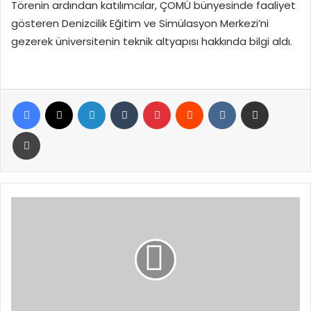
Törenin ardından katılımcılar, ÇOMÜ bünyesinde faaliyet
gösteren Denizcilik Eğitim ve Simülasyon Merkezi’ni
gezerek üniversitenin teknik altyapısı hakkında bilgi aldı.
Facebook
X
LinkedIn
Tumblr
Pinterest
Reddit
VKontakte
E-Posta ile paylaş
Yazdır
Yalova’da
Mesleki
ve
Teknik
Eğitim
Fuarı’na
Büyük
İlgi