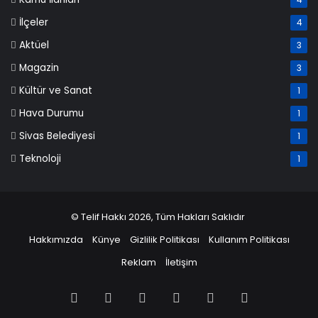
İlçeler
4
Aktüel
3
Magazin
3
Kültür ve Sanat
1
Hava Durumu
1
Sivas Belediyesi
1
Teknoloji
1
© Telif Hakkı 2026, Tüm Hakları Saklıdır
Hakkımızda
Künye
Gizlilik Politikası
Kullanım Politikası
Reklam
İletişim
Facebook
X
Pinterest
LinkedIn
YouTube
Instagram