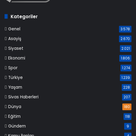
Kategoriler
Genel
3.578
Asayiş
2.670
Siyaset
2.021
Ekonomi
1.806
Spor
1.274
Türkiye
1.239
Yaşam
228
Sivas Haberleri
207
Dünya
180
Eğitim
118
Gündem
9
Kamu İlanları
4