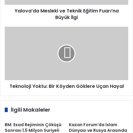
Yalova’da Mesleki ve Teknik Eğitim Fuarı’na
Büyük İlgi
Teknoloji
Yoktu:
Bir
Köyden
Göklere
Uçan
Hayal
Teknoloji Yoktu: Bir Köyden Göklere Uçan Hayal
İlgili Makaleler
BM: Esad Rejiminin Çöküşü
Kazan Forum’da İslam
Sonrası 1,5 Milyon Suriyeli
Dünyası ve Rusya Arasında