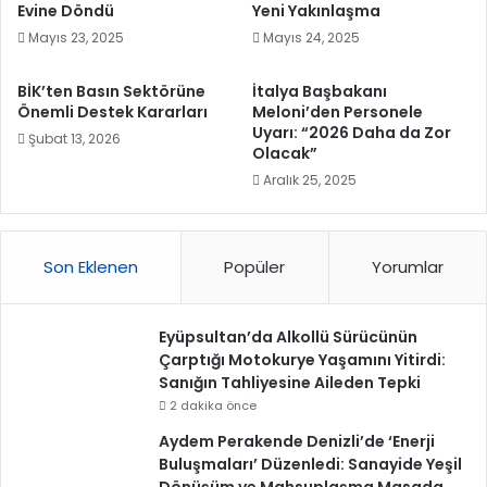
Evine Döndü
Yeni Yakınlaşma
Mayıs 23, 2025
Mayıs 24, 2025
BİK’ten Basın Sektörüne
İtalya Başbakanı
Önemli Destek Kararları
Meloni’den Personele
Uyarı: “2026 Daha da Zor
Şubat 13, 2026
Olacak”
Aralık 25, 2025
Son Eklenen
Popüler
Yorumlar
Eyüpsultan’da Alkollü Sürücünün
Çarptığı Motokurye Yaşamını Yitirdi:
Sanığın Tahliyesine Aileden Tepki
2 dakika önce
Aydem Perakende Denizli’de ‘Enerji
Buluşmaları’ Düzenledi: Sanayide Yeşil
Dönüşüm ve Mahsuplaşma Masada