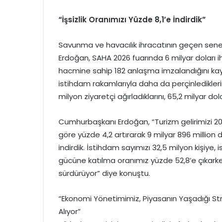
“İşsizlik Oranımızı Yüzde 8,1’e İndirdik”
Savunma ve havacılık ihracatının geçen sene
Erdoğan, SAHA 2026 fuarında 6 milyar doları 
hacmine sahip 182 anlaşma imzalandığını kay
istihdam rakamlarıyla daha da perçinledikler
milyon ziyaretçi ağırladıklarını, 65,2 milyar dola
Cumhurbaşkanı Erdoğan, “Turizm gelirimizi 202
göre yüzde 4,2 artırarak 9 milyar 896 million do
indirdik. İstihdam sayımızı 32,5 milyon kişiye, 
gücüne katılma oranımız yüzde 52,8’e çıkarken 
sürdürüyor” diye konuştu.
“Ekonomi Yönetimimiz, Piyasanın Yaşadığı Stre
Alıyor”