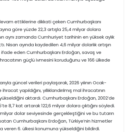
 devam ettiklerine dikkati çeken Cumhurbaşkanı
ayına göre yüzde 22,3 artışla 25,4 milyar dolara
amın aynı zamanda Cumhuriyet tarihinin en yüksek aylık
tı. Nisan ayında kaydedilen 4,6 milyar dolarlık artışın
nu ifade eden Cumhurbaşkanı Erdoğan, savaş ve
nin ihracatının güçlü ivmesini koruduğunu ve 166 ülkede
rıyla güncel verileri paylaşarak, 2026 yılının Ocak-
acat yapıldığını, yıllıklandırılmış mal ihracatının
a yükseldiğini aktardı. Cumhurbaşkanı Erdoğan, 2002’de
te 8,7 kat artarak 122,6 milyar dolara çıktığını söyledi.
5 milyar dolar seviyesinde gerçekleştiğini ve bu tutarın
msatan Cumhurbaşkanı Erdoğan, Türkiye’nin hizmetler
veren 6. ülkesi konumuna yükseldiğini bildirdi.