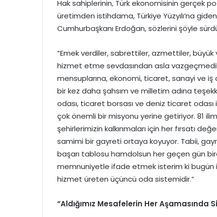
Hak sahiplerinin, Türk ekonomisinin gerçek po
üretimden istihdama, Türkiye Yüzyılı’na giden
Cumhurbaşkanı Erdoğan, sözlerini şöyle sürd
“Emek verdiler, sabrettiler, azmettiler, büyük
hizmet etme sevdasından asla vazgeçmediler.
mensuplarına, ekonomi, ticaret, sanayi ve 
bir kez daha şahsım ve milletim adına teşekkü
odası, ticaret borsası ve deniz ticaret odası
çok önemli bir misyonu yerine getiriyor. 81 ili
şehirlerimizin kalkınmaları için her fırsatı de
samimi bir gayreti ortaya koyuyor. Tabii, gay
başarı tablosu hamdolsun her geçen gün biraz
memnuniyetle ifade etmek isterim ki bugün iti
hizmet üreten üçüncü oda sistemidir.”
“Aldığımız Mesafelerin Her Aşamasında Si