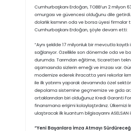
Cumhurbaşkanı Erdoğan, TOBB’un 2 milyon 634 
omurgası ve güvencesi olduğunu dile getirdi. 
dolarlık kısmının oda ve borsa üyesi firmalar 
Cumhurbaşkanı Erdoğan, şöyle devam etti:
“Aynı şekilde 17 milyonluk bir mevcutla kayıtl
sağlanıyor. Özellikle son dönemde oda ve bo
durumda. Tarımdan eğitime, ticaretten teknolo
aşamasında sizlerin emeği ve imzası var. Güm
modernize ederek ihracatta yeni rekorlar kırm
ile ilk yatırımı yaparak devamında özel sekt
depolama sistemine geçmemize ve gıda arz gü
ortaklarından biri olduğunuz Kredi Garanti Fonu
finansmana erişimi kolaylaştırdınız. Ülkemizi 
ulaştıracak ilk kuantum bilgisayarını ASELSAN ile
“Yeni Başarılara İmza Atmayı Sürdüreceğ