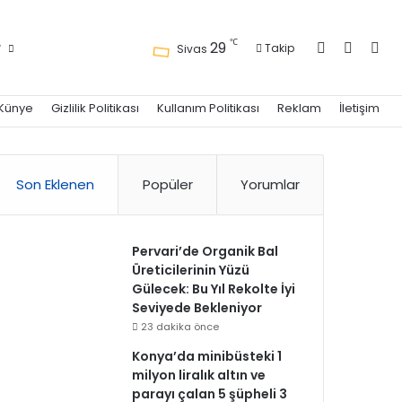
Kayıt Ol
Kenar 
Ara
℃
29
r
Takip
Sivas
Künye
Gizlilik Politikası
Kullanım Politikası
Reklam
İletişim
Son Eklenen
Popüler
Yorumlar
Pervari’de Organik Bal
Üreticilerinin Yüzü
Gülecek: Bu Yıl Rekolte İyi
Seviyede Bekleniyor
23 dakika önce
Konya’da minibüsteki 1
milyon liralık altın ve
parayı çalan 5 şüpheli 3