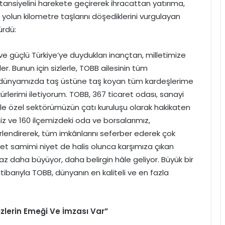
tansiyelini harekete geçirerek ihracattan yatırıma,
 yolun kilometre taşlarını döşediklerini vurgulayan
ürdü:
 ve güçlü Türkiye’ye duydukları inançtan, milletimize
 Bunun için sizlerle, TOBB ailesinin tüm
iş dünyamızda taş üstüne taş koyan tüm kardeşlerime
rlerimi iletiyorum. TOBB, 367 ticaret odası, sanayi
 ile özel sektörümüzün çatı kuruluşu olarak hakikaten
miz ve 160 ilçemizdeki oda ve borsalarımız,
ğerlendirerek, tüm imkânlarını seferber ederek çok
ret samimi niyet de halis olunca karşımıza çıkan
 daha büyüyor, daha belirgin hâle geliyor. Büyük bir
barıyla TOBB, dünyanın en kaliteli ve en fazla
zlerin Emeği Ve İmzası Var”