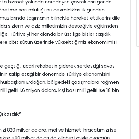
te hizmet yolunda neredeyse çeyrek asrı geride
i yönetme sorumluluğunu devraldıkları ilk günden
omuzlarında taşımanın bilinciyle hareket ettiklerini dile
a sizlerin ve aziz milletimizin desteğiyle eğitimden
, Türkiye’yi her alanda bir üst lige bizler taşıdık.
zere dört sütun üzerinde yükselttiğimiz ekonomimizi
.
e geçtiği, ticari rekabetin giderek sertleştiği savaş
erinin takip ettiği bir dönemde Türkiye ekonomisini
 Cumhurbaşkanı Erdoğan, bölgedeki çatışmalara rağmen
eliri 1,6 trilyon dolara, kişi başı millî geliri ise 18 bin
Çıkardık”
i 820 milyar dolara, mal ve hizmet ihracatımızı ise
ekte 400 milyar doları da Allah’ın izniyle aşacağız”