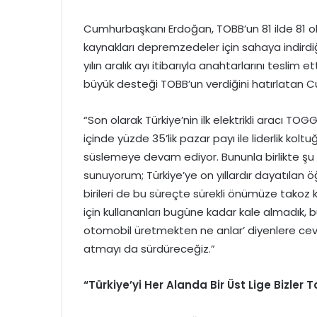
Cumhurbaşkanı Erdoğan, TOBB’un 81 ilde 81 oku
kaynakları depremzedeler için sahaya indirdiğ
yılın aralık ayı itibarıyla anahtarlarını tesli
büyük desteği TOBB’un verdiğini hatırlatan C
“Son olarak Türkiye’nin ilk elektrikli aracı TOG
içinde yüzde 35’lik pazar payı ile liderlik kol
süslemeye devam ediyor. Bununla birlikte şu h
sunuyorum; Türkiye’ye on yıllardır dayatılan öğ
birileri de bu süreçte sürekli önümüze takoz koy
için kullananları bugüne kadar kale almadık,
otomobil üretmekten ne anlar’ diyenlere ceva
atmayı da sürdüreceğiz.”
“Türkiye’yi Her Alanda Bir Üst Lige Bizler Ta