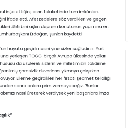
l inşa ettiğini, asrın felaketinde tüm imkânları,
ini ifade etti. Afetzedelere söz verdikleri ve geçen
m ettikleri 455 bini aşkın deprem konutunun yapımına en
umhurbaşkanı Erdoğan, şunları kaydetti:
G’un hayata geçirilmesini yine sizler sağladınız. Yurt
tuğuna yerleşen TOGG, birçok Avrupa ülkesinde yolları
ususu da üzülerek sizlerin ve milletimizin takdirine
renilmiş çaresizlik duvarlarını yıkmaya çalışırken
uyor. Ellerine geçirdikleri her fırsatı şeamet tellallığı
 bundan sonra onlara prim vermeyeceğiz. ‘Bunlar
bımızı nasıl üreterek verdiysek yeni başarılara imza
şılık”