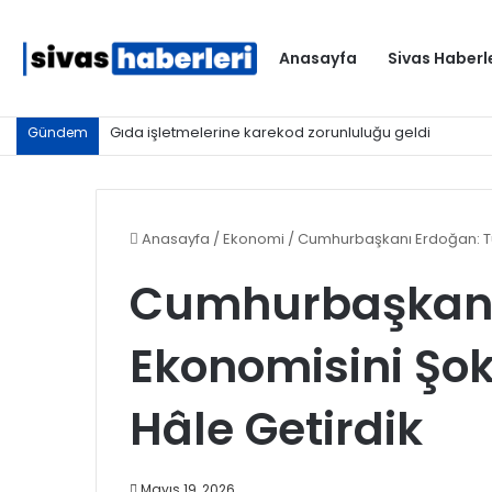
Anasayfa
Sivas Haberl
Gıda işletmelerine karekod zorunluluğu geldi
Gündem
Anasayfa
/
Ekonomi
/
Cumhurbaşkanı Erdoğan: Tür
Cumhurbaşkanı 
Ekonomisini Şokl
Hâle Getirdik
Mayıs 19, 2026