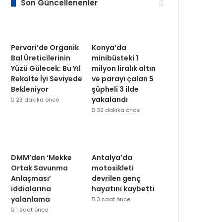
Son Güncellenenler
Pervari’de Organik
Konya’da
Bal Üreticilerinin
minibüsteki 1
Yüzü Gülecek: Bu Yıl
milyon liralık altın
Rekolte İyi Seviyede
ve parayı çalan 5
Bekleniyor
şüpheli 3 ilde
yakalandı
23 dakika önce
32 dakika önce
DMM’den ‘Mekke
Antalya’da
Ortak Savunma
motosikleti
Anlaşması’
devrilen genç
iddialarına
hayatını kaybetti
yalanlama
3 saat önce
1 saat önce