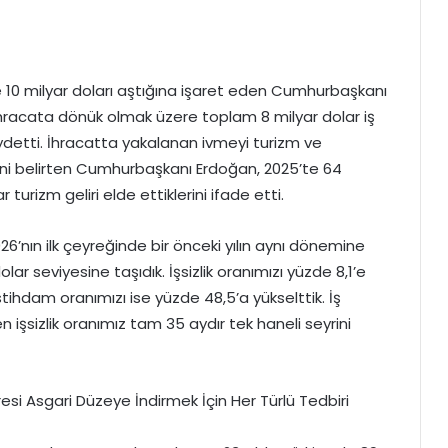
 10 milyar doları aştığına işaret eden Cumhurbaşkanı
ihracata dönük olmak üzere toplam 8 milyar dolar iş
detti. İhracatta yakalanan ivmeyi turizm ve
ini belirten Cumhurbaşkanı Erdoğan, 2025’te 64
r turizm geliri elde ettiklerini ifade etti.
6’nın ilk çeyreğinde bir önceki yılın aynı dönemine
lar seviyesine taşıdık. İşsizlik oranımızı yüzde 8,1’e
istihdam oranımızı ise yüzde 48,5’a yükselttik. İş
işsizlik oranımız tam 35 aydır tek haneli seyrini
si Asgari Düzeye İndirmek İçin Her Türlü Tedbiri