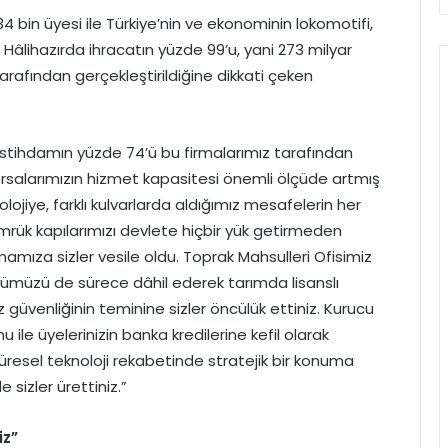
bin üyesi ile Türkiye’nin ve ekonominin lokomotifi,
Hâlihazırda ihracatın yüzde 99’u, yani 273 milyar
tarafından gerçekleştirildiğine dikkati çeken
ı istihdamın yüzde 74’ü bu firmalarımız tarafından
rsalarımızın hizmet kapasitesi önemli ölçüde artmış
jiye, farklı kulvarlarda aldığımız mesafelerin her
rük kapılarımızı devlete hiçbir yük getirmeden
amıza sizler vesile oldu. Toprak Mahsulleri Ofisimiz
örümüzü de sürece dâhil ederek tarımda lisanslı
venliğinin teminine sizler öncülük ettiniz. Kurucu
 ile üyelerinizin banka kredilerine kefil olarak
küresel teknoloji rekabetinde stratejik bir konuma
 sizler ürettiniz.”
iz”