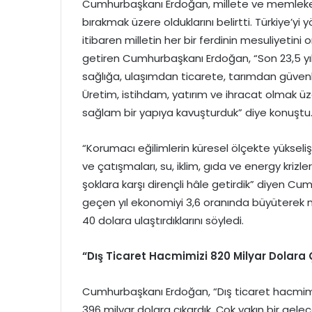
Cumhurbaşkanı Erdoğan, millete ve memleke
bırakmak üzere olduklarını belirtti. Türkiye’y
itibaren milletin her bir ferdinin mesuliyetini 
getiren Cumhurbaşkanı Erdoğan, “Son 23,5 yıld
sağlığa, ulaşımdan ticarete, tarımdan güvenliğe
Üretim, istihdam, yatırım ve ihracat olmak ü
sağlam bir yapıya kavuşturduk” diye konuştu
“Korumacı eğilimlerin küresel ölçekte yükseliş
ve çatışmaları, su, iklim, gıda ve energy krizl
şoklara karşı dirençli hâle getirdik” diyen
geçen yıl ekonomiyi 3,6 oranında büyüterek millî g
40 dolara ulaştırdıklarını söyledi.
“Dış Ticaret Hacmimizi 820 Milyar Dolara 
Cumhurbaşkanı Erdoğan, “Dış ticaret hacmimiz
396 milyar dolara çıkardık. Çok yakın bir gelec