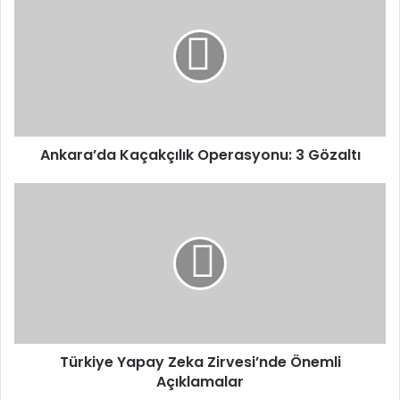
Kaçakçılık
Operasyonu:
3
Gözaltı
Ankara’da Kaçakçılık Operasyonu: 3 Gözaltı
Türkiye
Yapay
Zeka
Zirvesi’nde
Önemli
Açıklamalar
Türkiye Yapay Zeka Zirvesi’nde Önemli
Açıklamalar