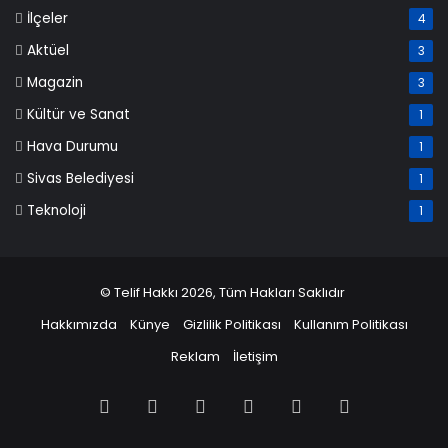
İlçeler
4
Aktüel
3
Magazin
3
Kültür ve Sanat
1
Hava Durumu
1
Sivas Belediyesi
1
Teknoloji
1
© Telif Hakkı 2026, Tüm Hakları Saklıdır
Hakkımızda
Künye
Gizlilik Politikası
Kullanım Politikası
Reklam
İletişim
Facebook
X
Pinterest
LinkedIn
YouTube
Instagram