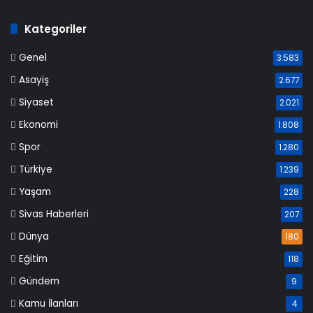
Kategoriler
Genel
3.583
Asayiş
2.677
Siyaset
2.021
Ekonomi
1.808
Spor
1.280
Türkiye
1.239
Yaşam
228
Sivas Haberleri
207
Dünya
180
Eğitim
118
Gündem
9
Kamu İlanları
4