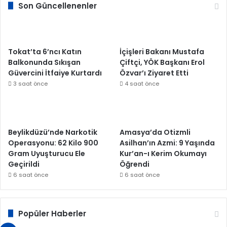
Son Güncellenenler
Tokat’ta 6’ncı Katın
İçişleri Bakanı Mustafa
Balkonunda Sıkışan
Çiftçi, YÖK Başkanı Erol
Güvercini İtfaiye Kurtardı
Özvar’ı Ziyaret Etti
3 saat önce
4 saat önce
Beylikdüzü’nde Narkotik
Amasya’da Otizmli
Operasyonu: 62 Kilo 900
Asilhan’ın Azmi: 9 Yaşında
Gram Uyuşturucu Ele
Kur’an-ı Kerim Okumayı
Geçirildi
Öğrendi
6 saat önce
6 saat önce
Popüler Haberler