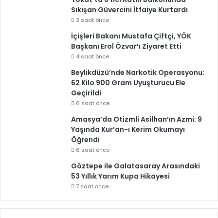
Sıkışan Güvercini İtfaiye Kurtardı
3 saat önce
İçişleri Bakanı Mustafa Çiftçi, YÖK
Başkanı Erol Özvar’ı Ziyaret Etti
4 saat önce
Beylikdüzü’nde Narkotik Operasyonu:
62 Kilo 900 Gram Uyuşturucu Ele
Geçirildi
6 saat önce
Amasya’da Otizmli Asilhan’ın Azmi: 9
Yaşında Kur’an-ı Kerim Okumayı
Öğrendi
6 saat önce
Göztepe ile Galatasaray Arasındaki
53 Yıllık Yarım Kupa Hikayesi
7 saat önce