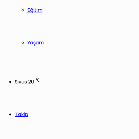
Eğitim
Yaşam
℃
Sivas
20
Takip