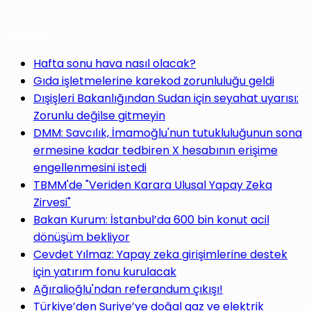
Gündem
Hafta sonu hava nasıl olacak?
Gıda işletmelerine karekod zorunluluğu geldi
Dışişleri Bakanlığından Sudan için seyahat uyarısı:
Zorunlu değilse gitmeyin
DMM: Savcılık, İmamoğlu'nun tutukluluğunun sona
ermesine kadar tedbiren X hesabının erişime
engellenmesini istedi
TBMM'de "Veriden Karara Ulusal Yapay Zeka
Zirvesi"
Bakan Kurum: İstanbul’da 600 bin konut acil
dönüşüm bekliyor
Cevdet Yılmaz: Yapay zeka girişimlerine destek
için yatırım fonu kurulacak
Ağıralioğlu'ndan referandum çıkışı!
Türkiye’den Suriye’ye doğal gaz ve elektrik