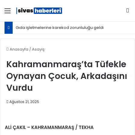
Menü
Ar
Gıda işletmelerine karekod zorunluluğu geldi
Anasayfa
/
Asayiş
Kahramanmaraş’ta Tüfekle
Oynayan Çocuk, Arkadaşını
Vurdu
Ağustos 21, 2025
ALİ ÇAKIL – KAHRAMANMARAŞ / TEKHA