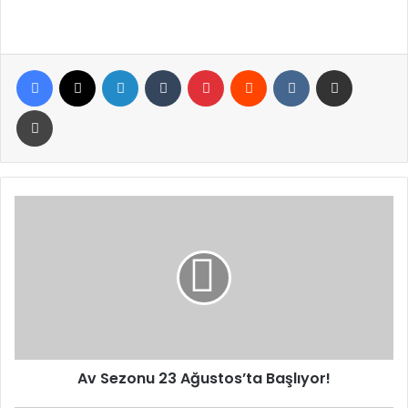
Facebook
X
LinkedIn
Tumblr
Pinterest
Reddit
VKontakte
E-Posta ile paylaş
Yazdır
Av
Sezonu
23
Ağustos’ta
Başlıyor!
Av Sezonu 23 Ağustos’ta Başlıyor!