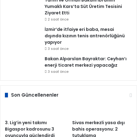
Tarım ve Orman Bakanı İbrahim
Yumaklı Kars’ta Süt Üretim Tesisini
Ziyaret Etti
2 saat önce
İzmir’de itfaiye eri baba, mesai
dışında kızının tenis antrenörlüğünü
yapıyor
3 saat önce
Bakan Alparslan Bayraktar: Ceyhan’ı
enerji ticaret merkezi yapacağız
3 saat önce
Son Güncellenenler
3. Lig’in yeni takımı
Sivas merkezli yasa dışı
Bigaspor kadrosunu 3
bahis operasyonu: 2
oyuncuyla güçlendirdi
tutuklama