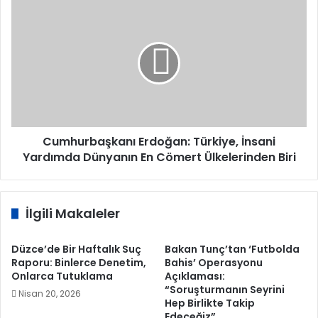
Cumhurbaşkanı
Erdoğan:
Türkiye,
İnsani
Yardımda
Dünyanın
En
Cömert
Ülkelerinden
Biri
Cumhurbaşkanı Erdoğan: Türkiye, İnsani
Yardımda Dünyanın En Cömert Ülkelerinden Biri
İlgili Makaleler
Düzce’de Bir Haftalık Suç
Bakan Tunç’tan ‘Futbolda
Raporu: Binlerce Denetim,
Bahis’ Operasyonu
Onlarca Tutuklama
Açıklaması:
“Soruşturmanın Seyrini
Nisan 20, 2026
Hep Birlikte Takip
Edeceğiz”