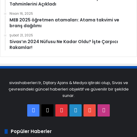
Tahminlerini Açıkladı
Nisan 16, 2025
MEB 2025 öğretmen atamaları: Atama takvimi ve
branş dağılımı
Şubat 21, 2025
Sivas’ın 2024 Nüfusu Ne Kadar Oldu? İşte Çarpıcı
Rakamlar!
sivashaberleri.tr, Dijitary Ajans & Medya iştiraki olup, Sivas ve
çevresindeki güncel haberleri objektif ve güvenilir bir şekilde
sunar.
Facebook
X
Pinterest
LinkedIn
YouTube
Instagram
Popüler Haberler