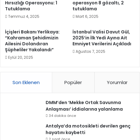
Hırsızlığı Operasyonu: 1
operasyon 8 gözaltı, 2
Tutuklama
tutuklama
Temmuz 4, 2025
Mart 6, 2025
İçişleri Bakanı Yerlikaya:
İstanbul Valisi Davut Gül,
“Kahraman Şehidimizin
2025’in İlk Yedi Ayına Ait
Ailesini Dolandıran
Emniyet Verilerini Açıkladı
Şüpheliler Yakalandı”
Ağustos 7, 2025
Eylül 20, 2025
Son Eklenen
Popüler
Yorumlar
DMM’den ‘Mekke Ortak Savunma
Anlaşması’ iddialarına yalanlama
34 dakika önce
Antalya’da motosikleti devrilen genç
hayatını kaybetti
2 saat önce