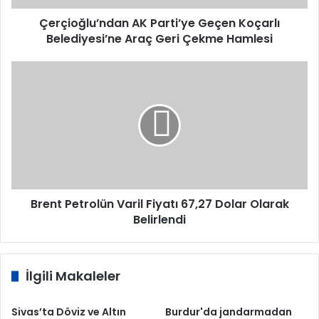
Çekme
Hamlesi
Çerçioğlu’ndan AK Parti’ye Geçen Koçarlı
Belediyesi’ne Araç Geri Çekme Hamlesi
Brent
Petrolün
Varil
Fiyatı
67,27
Dolar
Olarak
Belirlendi
Brent Petrolün Varil Fiyatı 67,27 Dolar Olarak
Belirlendi
İlgili Makaleler
Sivas’ta Döviz ve Altın
Burdur'da jandarmadan