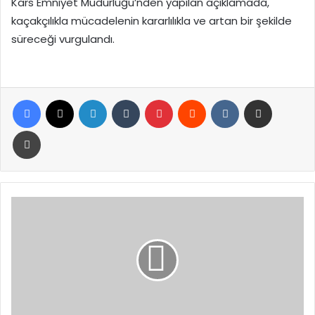
Kars Emniyet Müdürlüğü’nden yapılan açıklamada,
kaçakçılıkla mücadelenin kararlılıkla ve artan bir şekilde
süreceği vurgulandı.
Facebook
X
LinkedIn
Tumblr
Pinterest
Reddit
VKontakte
E-Posta ile paylaş
Yazdır
Çerçioğlu’ndan
AK
Parti’ye
Geçen
Koçarlı
Belediyesi’ne
Araç
Geri