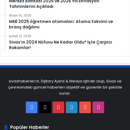
Merkez Bankası 2025 ve 2026 Yılı Enflasyon
Tahminlerini Açıkladı
Nisan 16, 2025
MEB 2025 öğretmen atamaları: Atama takvimi ve
branş dağılımı
Şubat 21, 2025
Sivas’ın 2024 Nüfusu Ne Kadar Oldu? İşte Çarpıcı
Rakamlar!
sivashaberleri.tr, Dijitary Ajans & Medya iştiraki olup, Sivas ve
çevresindeki güncel haberleri objektif ve güvenilir bir şekilde
sunar.
Facebook
X
Pinterest
LinkedIn
YouTube
Instagram
Popüler Haberler