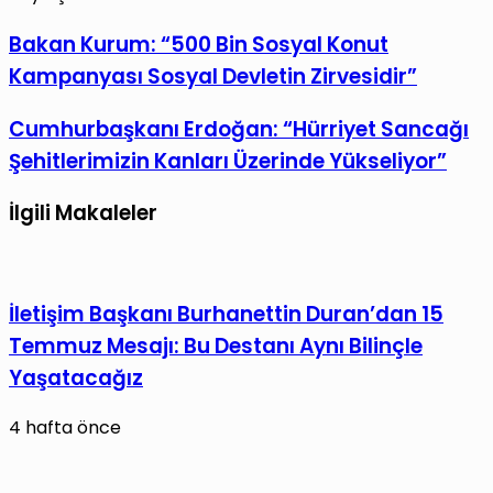
Facebook
X
LinkedIn
Tumblr
Pinterest
Reddit
VKontakte
E-
Yazdır
Bakan
Bakan Kurum: “500 Bin Sosyal Konut
Posta
Kurum:
Kampanyası Sosyal Devletin Zirvesidir”
ile
“500
paylaş
Bin
Cumhurbaşkanı
Cumhurbaşkanı Erdoğan: “Hürriyet Sancağı
Sosyal
Erdoğan:
Şehitlerimizin Kanları Üzerinde Yükseliyor”
Konut
“Hürriyet
Kampanyası
Sancağı
İlgili Makaleler
Sosyal
Şehitlerimizin
Devletin
Kanları
Zirvesidir”
Üzerinde
İletişim Başkanı Burhanettin Duran’dan 15
Yükseliyor”
Temmuz Mesajı: Bu Destanı Aynı Bilinçle
Yaşatacağız
4 hafta önce