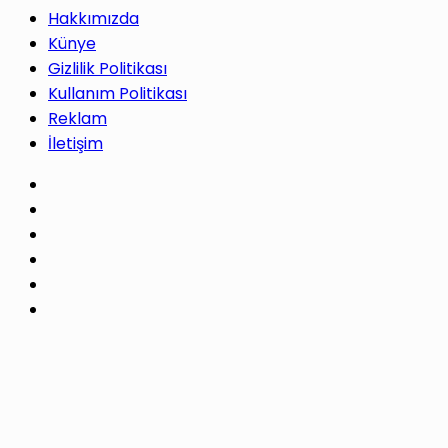
Hakkımızda
Künye
Gizlilik Politikası
Kullanım Politikası
Reklam
İletişim
Facebook
X
Pinterest
LinkedIn
YouTube
Instagram
Facebook
X
WhatsApp
Telegram
Başa
dön
tuşu