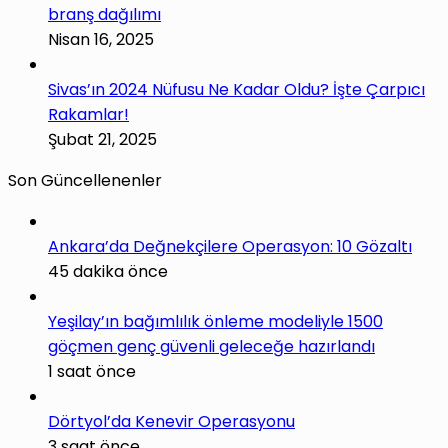
branş dağılımı
Nisan 16, 2025
Sivas’ın 2024 Nüfusu Ne Kadar Oldu? İşte Çarpıcı
Rakamlar!
Şubat 21, 2025
Son Güncellenenler
Ankara’da Değnekçilere Operasyon: 10 Gözaltı
45 dakika önce
Yeşilay’ın bağımlılık önleme modeliyle 1500
göçmen genç güvenli geleceğe hazırlandı
1 saat önce
Dörtyol’da Kenevir Operasyonu
3 saat önce