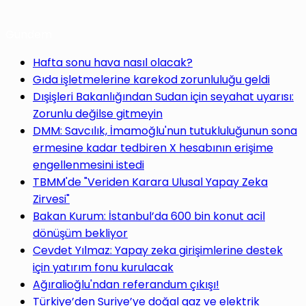
Gündem
yap
Hafta sonu hava nasıl olacak?
Gıda işletmelerine karekod zorunluluğu geldi
Dışişleri Bakanlığından Sudan için seyahat uyarısı:
Zorunlu değilse gitmeyin
...
DMM: Savcılık, İmamoğlu'nun tutukluluğunun sona
ermesine kadar tedbiren X hesabının erişime
engellenmesini istedi
TBMM'de "Veriden Karara Ulusal Yapay Zeka
Zirvesi"
Bakan Kurum: İstanbul’da 600 bin konut acil
dönüşüm bekliyor
Cevdet Yılmaz: Yapay zeka girişimlerine destek
için yatırım fonu kurulacak
Ağıralioğlu'ndan referandum çıkışı!
Türkiye’den Suriye’ye doğal gaz ve elektrik