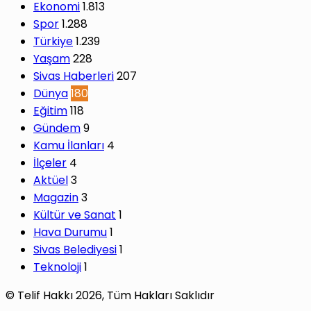
Ekonomi
1.813
Spor
1.288
Türkiye
1.239
Yaşam
228
Sivas Haberleri
207
Dünya
180
Eğitim
118
Gündem
9
Kamu İlanları
4
İlçeler
4
Aktüel
3
Magazin
3
Kültür ve Sanat
1
Hava Durumu
1
Sivas Belediyesi
1
Teknoloji
1
© Telif Hakkı 2026, Tüm Hakları Saklıdır