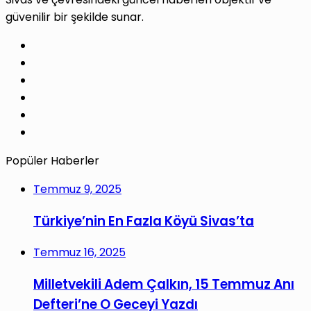
güvenilir bir şekilde sunar.
Facebook
X
Pinterest
LinkedIn
YouTube
Instagram
Popüler Haberler
Temmuz 9, 2025
Türkiye’nin En Fazla Köyü Sivas’ta
Temmuz 16, 2025
Milletvekili Adem Çalkın, 15 Temmuz Anı
Defteri’ne O Geceyi Yazdı