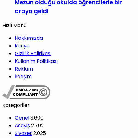
Mezun olduğu okulda öğrencilerle bir
araya geldi
Hızlı Menü
Hakkımızda
Künye
Gizlilik Politikası
Kullanım Politikası
Reklam
İletişim
Kategoriler
Genel
3.600
Asayiş
2.702
Siyaset
2.025