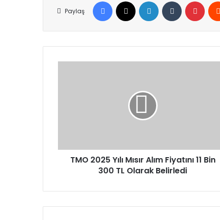
Facebook
X
LinkedIn
Tumblr
Pinte
Paylaş
TMO
2025
Yılı
Mısır
Alım
Fiyatını
11
Bin
300
TL
TMO 2025 Yılı Mısır Alım Fiyatını 11 Bin
Olarak
300 TL Olarak Belirledi
Belirledi