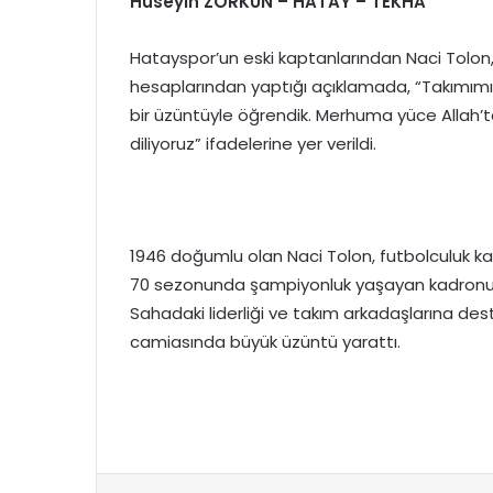
Hüseyin ZORKUN – HATAY – TEKHA
Hatayspor’un eski kaptanlarından Naci Tolon,
hesaplarından yaptığı açıklamada, “Takımımız
bir üzüntüyle öğrendik. Merhuma yüce Allah’
diliyoruz” ifadelerine yer verildi.
1946 doğumlu olan Naci Tolon, futbolculuk ka
70 sezonunda şampiyonluk yaşayan kadronun ön
Sahadaki liderliği ve takım arkadaşlarına des
camiasında büyük üzüntü yarattı.