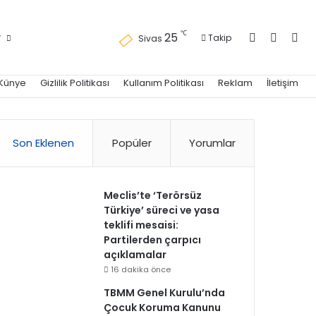
Kayıt Ol
Kenar 
Ara
℃
25
r
Takip
Sivas
Künye
Gizlilik Politikası
Kullanım Politikası
Reklam
İletişim
Son Eklenen
Popüler
Yorumlar
Meclis’te ‘Terörsüz
Türkiye’ süreci ve yasa
teklifi mesaisi:
Partilerden çarpıcı
açıklamalar
16 dakika önce
TBMM Genel Kurulu’nda
Çocuk Koruma Kanunu