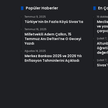
Popüler Haberler
En Ç
Temmuz 9, 2025
16 dakik
Türkiye’nin En Fazla Köyü Sivas’ta
Meclis
ve yas
Temmuz 16, 2025
çarpıc
Milletvekili Adem Çalkın, 15
Temmuz Anı Defteri’ne O Geceyi
Şubat 7,
Yazdı
Altun
öğreti
Ağustos 14, 2025
değerl
Merkez Bankası 2025 ve 2026 Yılı
Enflasyon Tahminlerini Açıkladı
Şubat 7,
Sivas'