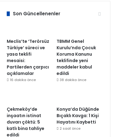
Son Güncellenenler
Meclis’te ‘Terörsüz
TBMM Genel
Türkiye’ süreci ve
Kurulu’nda Çocuk
yasa teklifi
Koruma Kanunu
mesaisi:
teklifinde yeni
Partilerden çarpıcı
maddeler kabul
açıklamalar
edildi
16 dakika önce
38 dakika önce
Çekmeköy’de
Konya’da Düğünde
inşaatın istinat
Bıçaklı Kavga: 1 Kişi
duvarı çöktü: 5
Hayatını Kaybetti
katlı bina tahliye
2 saat önce
edildi