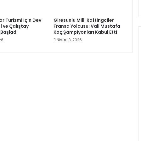
or Turizmi İçin Dev
Giresunlu Milli Raftingciler
l ve Çalıştay
Fransa Yolcusu: Vali Mustafa
ı Başladı
Koç Şampiyonları Kabul Etti
26
Nisan 3, 2026