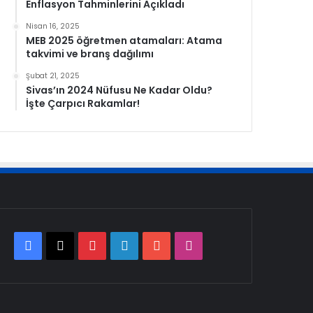
Enflasyon Tahminlerini Açıkladı
Nisan 16, 2025
MEB 2025 öğretmen atamaları: Atama
takvimi ve branş dağılımı
Şubat 21, 2025
Sivas’ın 2024 Nüfusu Ne Kadar Oldu?
İşte Çarpıcı Rakamlar!
Facebook
X
Pinterest
LinkedIn
YouTube
Instagram