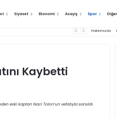
eri
Siyaset
Ekonomi
Asayiş
Spor
Diğe
Hakkımızda
tını Kaybetti
en eski kaptan Naci Tolon’un vefatıyla sarsıldı.