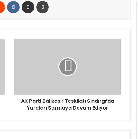
rest
Reddit
VKontakte
E-Posta ile paylaş
Yazdır
AK
Parti
Balıkesir
Teşkilatı
Sındırgı’da
Yaraları
Sarmaya
Devam
Ediyor
AK Parti Balıkesir Teşkilatı Sındırgı’da
Yaraları Sarmaya Devam Ediyor