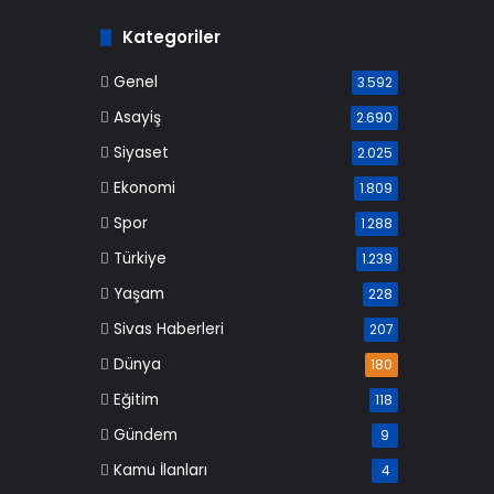
Kategoriler
Genel
3.592
Asayiş
2.690
Siyaset
2.025
Ekonomi
1.809
Spor
1.288
Türkiye
1.239
Yaşam
228
Sivas Haberleri
207
Dünya
180
Eğitim
118
Gündem
9
Kamu İlanları
4