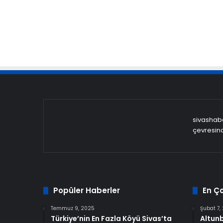
sivashaber
çevresind
Popüler Haberler
En Ç
Temmuz 9, 2025
Şubat 7,
Türkiye’nin En Fazla Köyü Sivas’ta
Altun