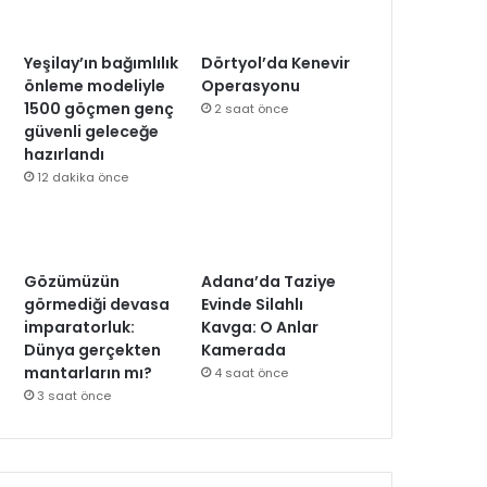
Yeşilay’ın bağımlılık
Dörtyol’da Kenevir
önleme modeliyle
Operasyonu
1500 göçmen genç
2 saat önce
güvenli geleceğe
hazırlandı
12 dakika önce
Gözümüzün
Adana’da Taziye
görmediği devasa
Evinde Silahlı
imparatorluk:
Kavga: O Anlar
Dünya gerçekten
Kamerada
mantarların mı?
4 saat önce
3 saat önce