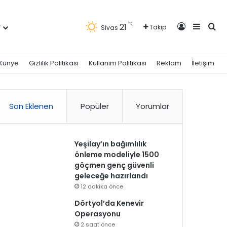
Kayıt Ol
Kenar 
Ara
℃
21
r
Takip
Sivas
Künye
Gizlilik Politikası
Kullanım Politikası
Reklam
İletişim
Son Eklenen
Popüler
Yorumlar
Yeşilay’ın bağımlılık
önleme modeliyle 1500
göçmen genç güvenli
geleceğe hazırlandı
12 dakika önce
Dörtyol’da Kenevir
Operasyonu
2 saat önce