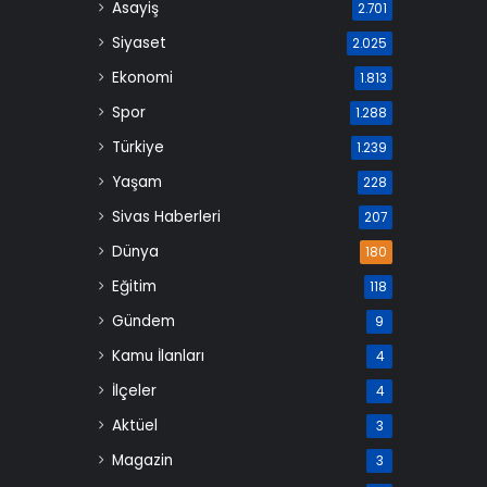
Asayiş
2.701
Siyaset
2.025
Ekonomi
1.813
Spor
1.288
Türkiye
1.239
Yaşam
228
Sivas Haberleri
207
Dünya
180
Eğitim
118
Gündem
9
Kamu İlanları
4
İlçeler
4
Aktüel
3
Magazin
3