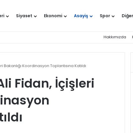
eri
Siyaset
Ekonomi
Asayiş
Spor
Diğe
Hakkımızda
şleri Bakanlığı Koordinasyon Toplantısına Katıldı
li Fidan, İçişleri
dinasyon
ıldı