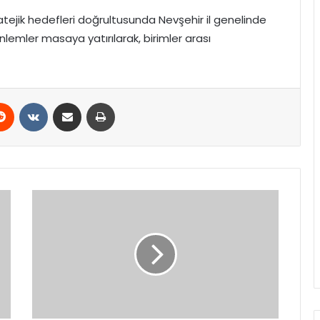
ratejik hedefleri doğrultusunda Nevşehir il genelinde
nlemler masaya yatırılarak, birimler arası
erest
Reddit
VKontakte
E-Posta ile paylaş
Yazdır
MHP
Genel
Başkan
Yardımcısı
Özgür
Bayraktar’a
Anlamlı
Ziyaret