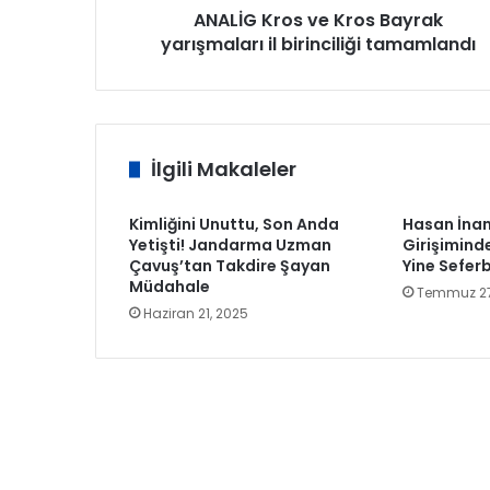
ANALİG Kros ve Kros Bayrak
yarışmaları il birinciliği tamamlandı
İlgili Makaleler
Kimliğini Unuttu, Son Anda
Hasan İnan
Yetişti! Jandarma Uzman
Girişiminde
Çavuş’tan Takdire Şayan
Yine Sefer
Müdahale
Temmuz 27
Haziran 21, 2025