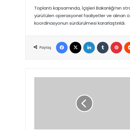
Toplantı kapsamında, İçişleri Bakanlığı’nın st
yürütülen operasyonel faaliyetler ve alınan ö
koordinasyonun sürdürülmesi kararlaştırıldı.
Facebook
X
LinkedIn
Tumblr
Pint
Paylaş
ANALİG
Kros
ve
Kros
Bayrak
yarışmaları
il
birinciliği
tamamlandı