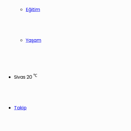
Eğitim
Yaşam
℃
Sivas
20
Takip