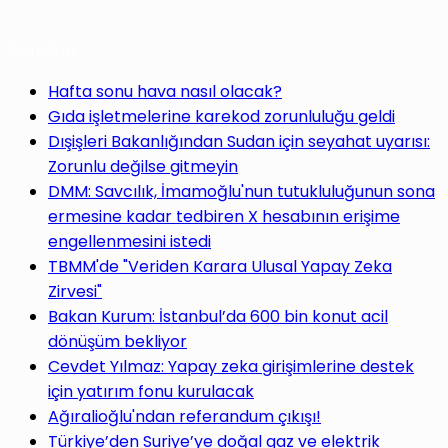
Gündem
Hafta sonu hava nasıl olacak?
Gıda işletmelerine karekod zorunluluğu geldi
Dışişleri Bakanlığından Sudan için seyahat uyarısı:
Zorunlu değilse gitmeyin
DMM: Savcılık, İmamoğlu'nun tutukluluğunun sona
ermesine kadar tedbiren X hesabının erişime
engellenmesini istedi
TBMM'de "Veriden Karara Ulusal Yapay Zeka
Zirvesi"
Bakan Kurum: İstanbul’da 600 bin konut acil
dönüşüm bekliyor
Cevdet Yılmaz: Yapay zeka girişimlerine destek
için yatırım fonu kurulacak
Ağıralioğlu'ndan referandum çıkışı!
Türkiye’den Suriye’ye doğal gaz ve elektrik