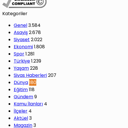
Kategoriler
Genel
3.584
Asayiş
2.678
Siyaset
2.022
Ekonomi
1.808
Spor
1.281
Türkiye
1.239
Yaşam
228
Sivas Haberleri
207
Dünya
180
Eğitim
118
Gündem
9
Kamu İlanları
4
İlçeler
4
Aktüel
3
Magazin
3