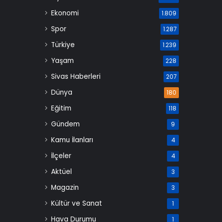
Ekonomi
1.809
Spor
1.287
Türkiye
1.239
Yaşam
228
Sivas Haberleri
207
Dünya
180
Eğitim
118
Gündem
9
Kamu İlanları
4
İlçeler
4
Aktüel
3
Magazin
3
Kültür ve Sanat
1
Hava Durumu
1