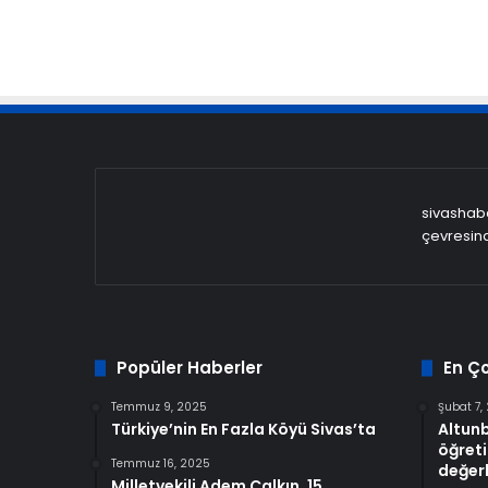
sivashaber
çevresind
Popüler Haberler
En Ç
Temmuz 9, 2025
Şubat 7,
Türkiye’nin En Fazla Köyü Sivas’ta
Altun
öğreti
Temmuz 16, 2025
değerl
Milletvekili Adem Çalkın, 15