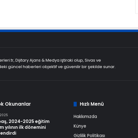
leri.tr, Dijitary Ajans & Medya iştiraki olup, Sivas ve
eki güncel haberleri objektif ve güvenilir bir şekilde sunar.
ok Okunanlar
Hızlı Menü
 2025
Hakkımızda
baş, 2024-2025 eğitim
Künye
m yılının ilk dönemini
endirdi
Gizlilik Politikası