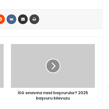
erest
Reddit
VKontakte
E-Posta ile paylaş
Yazdır
İSG
sınavına
nasıl
başvurulur?
2025
başvuru
kılavuzu
İSG sınavına nasıl başvurulur? 2025
başvuru kılavuzu