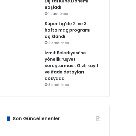
Dijital Küpe Dönemi
Başladı
1 saat önce
Süper Lig’de 2. ve 3.
hafta maç programı
açıklandı
2 saat önce
İzmit Belediyesi’ne
yönelik rüşvet
soruşturması: Gizli kayıt
ve ifade detayları
dosyada
3 saat önce
Son Güncellenenler