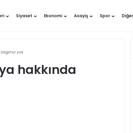
eri
Siyaset
Ekonomi
Asayiş
Spor
Diğe
Hakkımızda
bilgimiz yok
sya hakkında