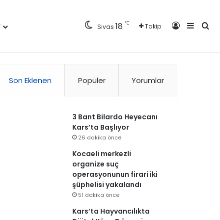
Kayıt Ol
Kenar 
Ara
℃
18
r
Takip
Sivas
Künye
Gizlilik Politikası
Kullanım Politikası
Reklam
İletişim
Son Eklenen
Popüler
Yorumlar
3 Bant Bilardo Heyecanı
Kars’ta Başlıyor
26 dakika önce
Kocaeli merkezli
organize suç
operasyonunun firari iki
şüphelisi yakalandı
51 dakika önce
Kars’ta Hayvancılıkta