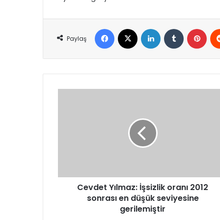
Facebook
X
LinkedIn
Tumblr
Pint
Paylaş
Cevdet
Yılmaz:
İşsizlik
oranı
2012
sonrası
en
düşük
seviyesine
gerilemiştir
Cevdet Yılmaz: İşsizlik oranı 2012
sonrası en düşük seviyesine
gerilemiştir