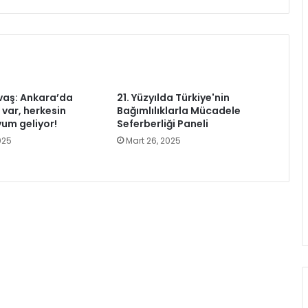
vaş: Ankara’da
21. Yüzyılda Türkiye'nin
var, herkesin
Bağımlılıklarla Mücadele
yum geliyor!
Seferberliği Paneli
025
Mart 26, 2025