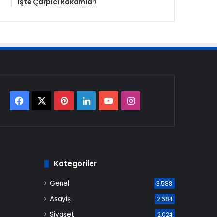
İşte Çarpıcı Rakamlar!
Facebook
X
Pinterest
LinkedIn
YouTube
Instagram
Kategoriler
Genel
3.588
Asayiş
2.684
Siyaset
2.024