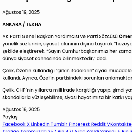
Ağustos 19, 2025
ANKARA / TEKHA
AK Parti Genel Başkan Yardımcısı ve Parti Sözcüsü
Ömer 
yönelik sözlerinin, siyaset alanının dışına taşarak “heze
şekilde eleştirerek, “Sayın Cumhurbaşkanımızı her zaman 
dünya siyaset sahnesinde bilinmektedir,” dedi.
Çelik, Özel’in kullandığı “çirkin ifadelerin” siyasi mücadel
kullandı. Ayrıca, Özel’in partisindeki sorunları anlamakta
Çelik, CHP’nin yıllarca milli irade karşıtlığı yapıp, şimdi
skandallarla yüzleşebilirse, siyasi hayatımıza bir katkı ya
Ağustos 19, 2025
Paylaş
Facebook
X
LinkedIn
Tumblr
Pinterest
Reddit
VKontakte
Trafiğe Temmuzda 257 Bin 471 Araç Kaydı Yapıldı, 5 Bin 3