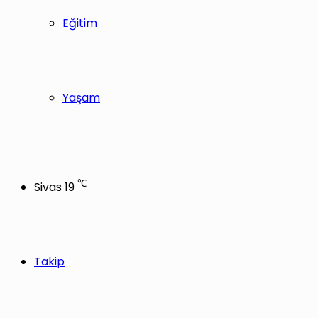
Eğitim
Yaşam
℃
Sivas
19
Takip