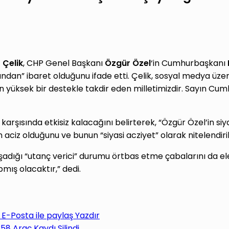
Çelik
, CHP Genel Başkanı
Özgür Özel
‘in Cumhurbaşkanı
yandan” ibaret olduğunu ifade etti. Çelik, sosyal medya üze
yüksek bir destekle takdir eden milletimizdir. Sayın Cumhur
e karşısında etkisiz kalacağını belirterek, “Özgür Özel’in siy
n aciz olduğunu ve bunun “siyasi acziyet” olarak nitelendiri
 yaşadığı “utanç verici” durumu örtbas etme çabalarını da el
pmış olacaktır,” dedi.
E-Posta ile paylaş
Yazdır
58 Araç Kaydı Silindi