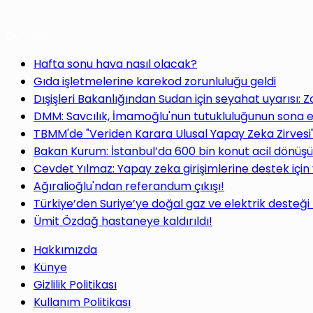
Gündem
Hafta sonu hava nasıl olacak?
Gıda işletmelerine karekod zorunluluğu geldi
Dışişleri Bakanlığından Sudan için seyahat uyarısı: 
DMM: Savcılık, İmamoğlu'nun tutukluluğunun sona e
TBMM'de "Veriden Karara Ulusal Yapay Zeka Zirvesi
Bakan Kurum: İstanbul’da 600 bin konut acil dönüş
Cevdet Yılmaz: Yapay zeka girişimlerine destek için
Ağıralioğlu'ndan referandum çıkışı!
Türkiye’den Suriye’ye doğal gaz ve elektrik desteği
Ümit Özdağ hastaneye kaldırıldı!
Hakkımızda
Künye
Gizlilik Politikası
Kullanım Politikası