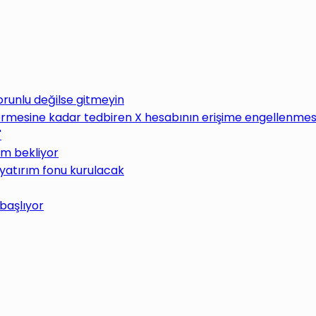
Zorunlu değilse gitmeyin
rmesine kadar tedbiren X hesabının erişime engellenmesin
"
üm bekliyor
 yatırım fonu kurulacak
 başlıyor