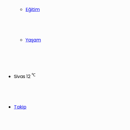
Eğitim
Yaşam
℃
Sivas
12
Takip