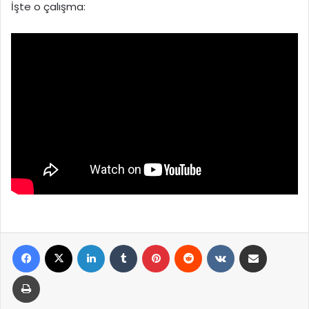
İşte o çalışma:
Facebook
X
LinkedIn
Tumblr
Pinterest
Reddit
VKontakte
E-Posta ile paylaş
Yazdır