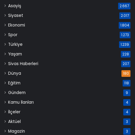
Asayiş
2.667
Siyaset
2.017
Ekonomi
1.804
Spor
1.273
Türkiye
1.239
Yaşam
228
Sivas Haberleri
207
Dünya
180
Eğitim
118
Gündem
9
Kamu İlanları
4
İlçeler
4
Aktüel
3
Magazin
3