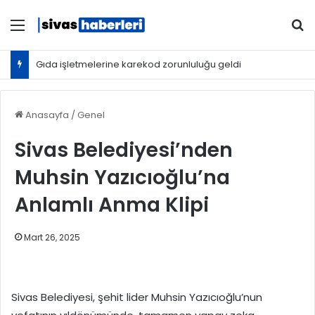
Menü
Ar
Gıda işletmelerine karekod zorunluluğu geldi
Anasayfa
/
Genel
Sivas Belediyesi’nden
Muhsin Yazıcıoğlu’na
Anlamlı Anma Klipi
Mart 26, 2025
Sivas Belediyesi, şehit lider Muhsin Yazıcıoğlu’nun