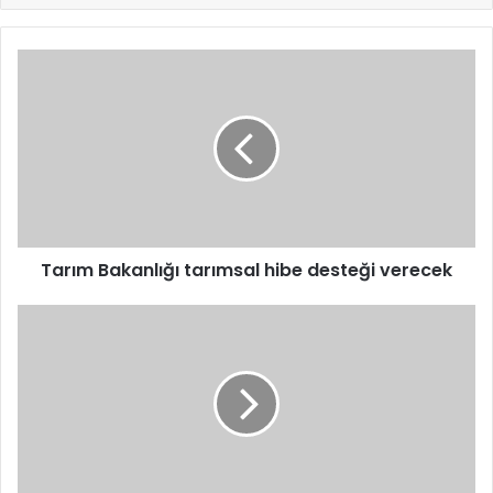
Tarım
Bakanlığı
tarımsal
hibe
desteği
verecek
Tarım Bakanlığı tarımsal hibe desteği verecek
Beylikdüzü
Belediye
Başkanvekili
Önder
Serkan
Çebi
oldu!