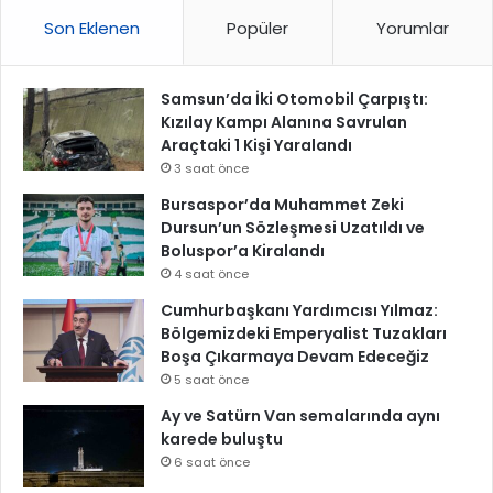
Son Eklenen
Popüler
Yorumlar
Samsun’da İki Otomobil Çarpıştı:
Kızılay Kampı Alanına Savrulan
Araçtaki 1 Kişi Yaralandı
3 saat önce
Bursaspor’da Muhammet Zeki
Dursun’un Sözleşmesi Uzatıldı ve
Boluspor’a Kiralandı
4 saat önce
Cumhurbaşkanı Yardımcısı Yılmaz:
Bölgemizdeki Emperyalist Tuzakları
Boşa Çıkarmaya Devam Edeceğiz
5 saat önce
Ay ve Satürn Van semalarında aynı
karede buluştu
6 saat önce