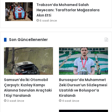
Trabzon’da Mohamed Salah
Heyecanı: Taraftarlar Mağazalara
Akın Etti
6 saat önce
Son Güncellenenler
Samsun’da İki Otomobil
Bursaspor’da Muhammet
Çarpıştı: Kızılay Kampı
Zeki Dursun’un Sözleşmesi
Alanına Savrulan Araçtaki
Uzatıldı ve Boluspor’a
1 Kişi Yaralandı
Kiralandı
3 saat önce
4 saat önce