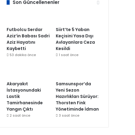
Son Güncellenenler
Futbolcu Serdar
Siirt’te 5 Yaban
Aziz’in Babası Sadri
Keçisini Yasa Dışı
Aziz Hayatını
Avlayanlara Ceza
Kaybetti
Kesildi
53 dakika önce
1 saat önce
Akaryakıt
Samsunspor’da
İstasyonundaki
Yeni Sezon
Lastik
Hazırlıkları Sürüyor:
Tamirhanesinde
Thorsten Fink
Yangın Çıktı
Yönetiminde İdman
2 saat önce
3 saat önce