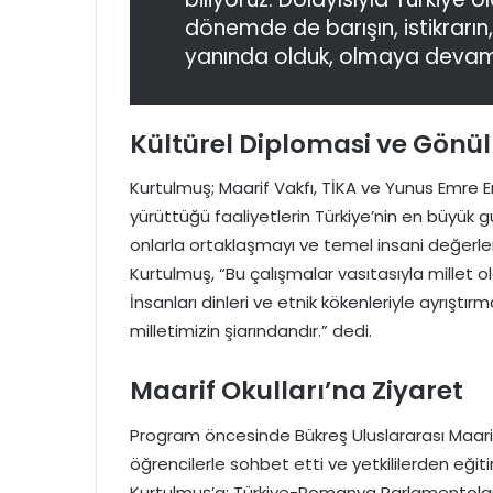
dönemde de barışın, istikrarın
yanında olduk, olmaya devam
Kültürel Diplomasi ve Gönül
Kurtulmuş; Maarif Vakfı, TİKA ve Yunus Emre E
yürüttüğü faaliyetlerin Türkiye’nin en büyük 
onlarla ortaklaşmayı ve temel insani değerler
Kurtulmuş, “Bu çalışmalar vasıtasıyla millet o
İnsanları dinleri ve etnik kökenleriyle ayrıştırm
milletimizin şiarındandır.” dedi.
Maarif Okulları’na Ziyaret
Program öncesinde Bükreş Uluslararası Maarif 
öğrencilerle sohbet etti ve yetkililerden eğiti
Kurtulmuş’a; Türkiye-Romanya Parlamentolar