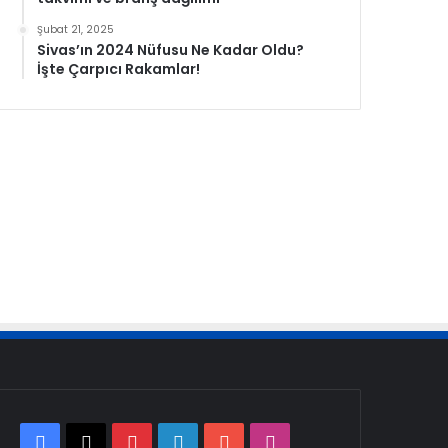
Şubat 21, 2025
Sivas’ın 2024 Nüfusu Ne Kadar Oldu?
İşte Çarpıcı Rakamlar!
Facebook
X
Pinterest
LinkedIn
YouTube
Instagram