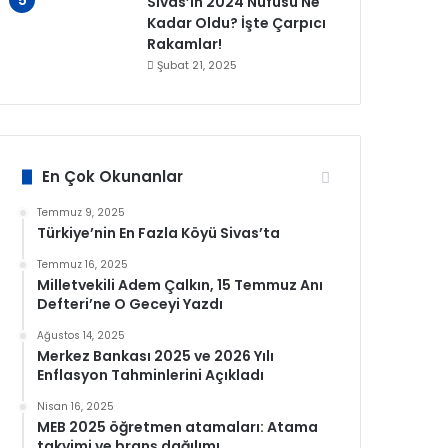
Sivas’ın 2024 Nüfusu Ne
Kadar Oldu? İşte Çarpıcı
Rakamlar!
Şubat 21, 2025
En Çok Okunanlar
Temmuz 9, 2025
Türkiye’nin En Fazla Köyü Sivas’ta
Temmuz 16, 2025
Milletvekili Adem Çalkın, 15 Temmuz Anı
Defteri’ne O Geceyi Yazdı
Ağustos 14, 2025
Merkez Bankası 2025 ve 2026 Yılı
Enflasyon Tahminlerini Açıkladı
Nisan 16, 2025
MEB 2025 öğretmen atamaları: Atama
takvimi ve branş dağılımı