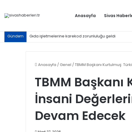
Anasayfa
Sivas Haberl
Gıda işletmelerine karekod zorunluluğu geldi
Gündem
Anasayfa
/
Genel
/
TBMM Başkanı Kurtulmuş: Tür
TBMM Başkanı K
İnsani Değerle
Devam Edecek
Mart 27, 2026