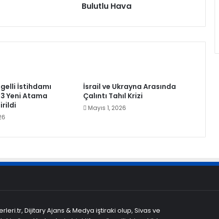
Bulutlu Hava
elli İstihdamı
İsrail ve Ukrayna Arasında
573 Yeni Atama
Çalıntı Tahıl Krizi
rildi
Mayıs 1, 2026
26
leri.tr, Dijitary Ajans & Medya iştiraki olup, Sivas ve