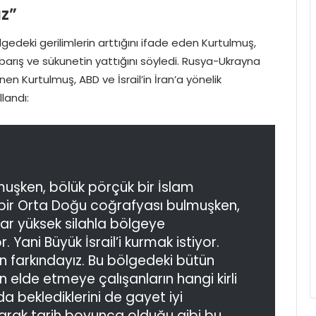
z”
edeki gerilimlerin arttığını ifade eden Kurtulmuş,
 barış ve sükunetin yattığını söyledi. Rusya-Ukrayna
inen Kurtulmuş, ABD ve İsrail’in İran’a yönelik
landı:
lmuşken, bölük pörçük bir İslam
bir Orta Doğu coğrafyası bulmuşken,
ar yüksek silahla bölgeye
r. Yani Büyük İsrail’i kurmak istiyor.
 farkındayız. Bu bölgedeki bütün
den elde etmeye çalışanların hangi kirli
a beklediklerini de gayet iyi
olarak tarih boyunca olduğu gibi bu