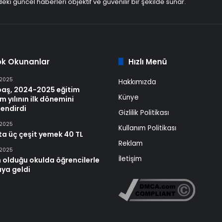
eki güncel haberleri objektif ve güvenilir bir şekilde sunar.
ok Okunanlar
Hızlı Menü
 2025
Hakkımızda
baş, 2024-2025 eğitim
Künye
m yılının ilk dönemini
endirdi
Gizlilik Politikası
 2025
Kullanım Politikası
ta üç çeşit yemek 40 TL
Reklam
 2025
İletişim
 olduğu okulda öğrencilerle
aya geldi