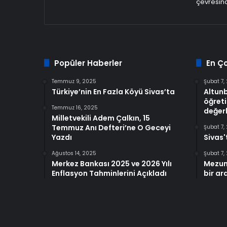
çevresind
Popüler Haberler
En Ç
Temmuz 9, 2025
Şubat 7,
Türkiye’nin En Fazla Köyü Sivas’ta
Altun
öğreti
Temmuz 16, 2025
değerl
Milletvekili Adem Çalkın, 15
Temmuz Anı Defteri’ne O Geceyi
Şubat 7,
Yazdı
Sivas'
Ağustos 14, 2025
Şubat 7,
Merkez Bankası 2025 ve 2026 Yılı
Mezun
Enflasyon Tahminlerini Açıkladı
bir ar