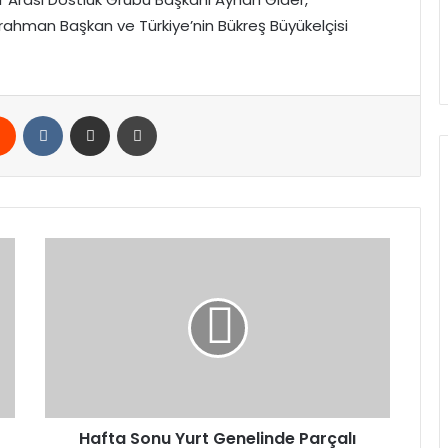
urrahman Başkan ve Türkiye’nin Bükreş Büyükelçisi
rest
Reddit
VKontakte
E-Posta ile paylaş
Yazdır
Hafta
Sonu
Yurt
Genelinde
Parçalı
Bulutlu
Hava
Hafta Sonu Yurt Genelinde Parçalı