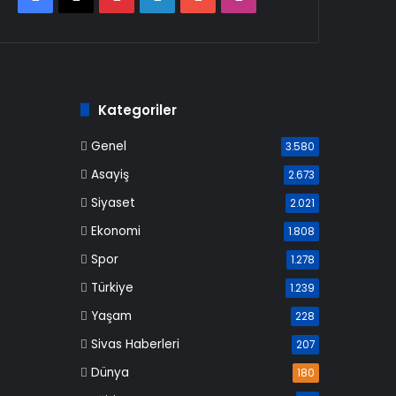
Kategoriler
Genel
3.580
Asayiş
2.673
Siyaset
2.021
Ekonomi
1.808
Spor
1.278
Türkiye
1.239
Yaşam
228
Sivas Haberleri
207
Dünya
180