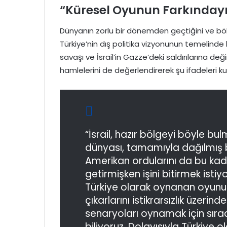
“Küresel Oyunun Farkındayı
Dünyanın zorlu bir dönemden geçtiğini ve bölg
Türkiye’nin dış politika vizyonunun temelinde
savaşı ve İsrail’in Gazze’deki saldırılarına değ
hamlelerini de değerlendirerek şu ifadeleri kul
“İsrail, hazır bölgeyi böyle bu
dünyası, tamamıyla dağılmış 
Amerikan ordularını da bu kad
getirmişken işini bitirmek istiyo
Türkiye olarak oynanan oyunun
çıkarlarını istikrarsızlık üzerin
senaryoları oynamak için sırad
biliyoruz. Dolayısıyla Türkiye 