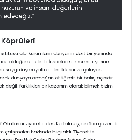
, huzurun ve insani değerlerin
 edeceğiz.”
 Köprüleri
nstitüsü gibi kurumların dünyanın dört bir yanında
gücü olduğunu belirtti. İnsanları sömürmek yerine
e saygı duymayı ilke edindiklerini vurgulayan
larak dünyaya armağan ettiğimiz bir bakış açısıdır.
ak değil, farklılıkları bir kazanım olarak bilmek bizim
Okulları’nı ziyaret eden Kurtulmuş, sınıfları gezerek
m çalışmaları hakkında bilgi aldı. Ziyarette
 Arası Dostluk Grubu Başkanı Ayhan Gider,