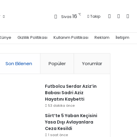
Kayıt Ol
Kenar 
Ara
℃
16
r
Takip
Sivas
Künye
Gizlilik Politikası
Kullanım Politikası
Reklam
İletişim
Son Eklenen
Popüler
Yorumlar
Futbolcu Serdar Aziz’in
Babası Sadri Aziz
Hayatını Kaybetti
53 dakika önce
Siirt’te 5 Yaban Keçisini
Yasa Dışı Avlayanlara
Ceza Kesildi
1 saat önce