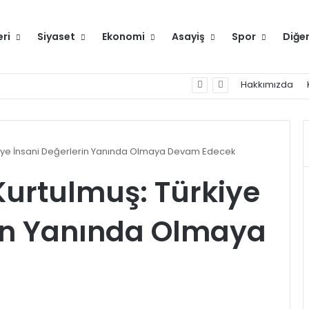
eri
Siyaset
Ekonomi
Asayiş
Spor
Diğe
Hakkımızda
kiye İnsani Değerlerin Yanında Olmaya Devam Edecek
urtulmuş: Türkiye
rin Yanında Olmaya