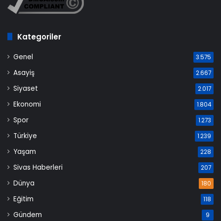
Kategoriler
Genel
3.575
Asayiş
2.667
Siyaset
2.017
Ekonomi
1.804
Spor
1.273
Türkiye
1.239
Yaşam
228
Sivas Haberleri
207
Dünya
180
Eğitim
118
Gündem
9