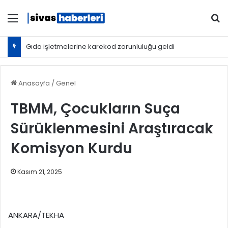
Menü
Ar
Dışişleri Bakanlığından Sudan için seyahat uyarısı: Zorunlu değilse gitmeyin
Anasayfa
/
Genel
TBMM, Çocukların Suça
Sürüklenmesini Araştıracak
Komisyon Kurdu
Kasım 21, 2025
ANKARA/TEKHA