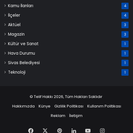
Kamu İlanları
4
İlçeler
4
Aktüel
3
Magazin
3
Kültür ve Sanat
1
Hava Durumu
1
Sivas Belediyesi
1
Teknoloji
1
© Telif Hakkı 2026, Tüm Hakları Saklıdır
Hakkımızda
Künye
Gizlilik Politikası
Kullanım Politikası
Reklam
İletişim
Facebook
X
Pinterest
LinkedIn
YouTube
Instagram