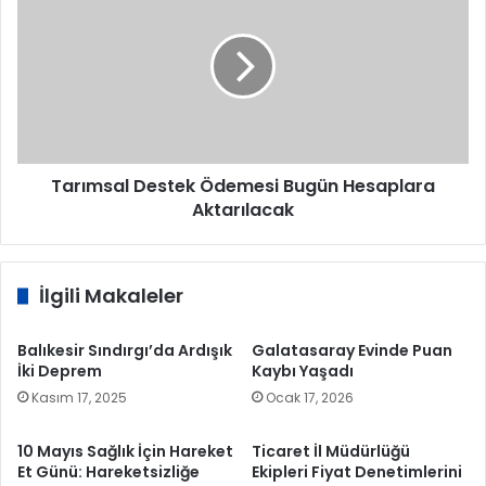
Destek
Ödemesi
Bugün
Hesaplara
Aktarılacak
Tarımsal Destek Ödemesi Bugün Hesaplara
Aktarılacak
İlgili Makaleler
Balıkesir Sındırgı’da Ardışık
Galatasaray Evinde Puan
İki Deprem
Kaybı Yaşadı
Kasım 17, 2025
Ocak 17, 2026
10 Mayıs Sağlık İçin Hareket
Ticaret İl Müdürlüğü
Et Günü: Hareketsizliğe
Ekipleri Fiyat Denetimlerini