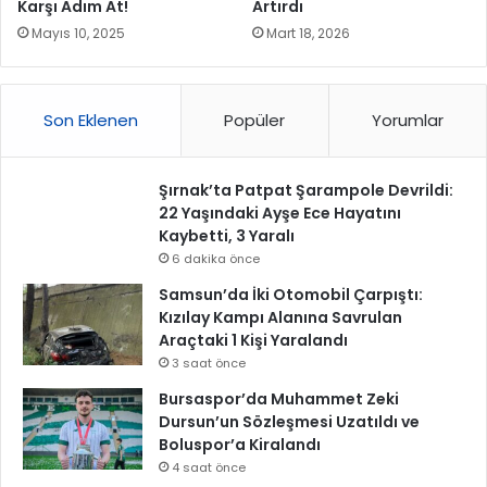
Karşı Adım At!
Artırdı
Mayıs 10, 2025
Mart 18, 2026
Son Eklenen
Popüler
Yorumlar
Şırnak’ta Patpat Şarampole Devrildi:
22 Yaşındaki Ayşe Ece Hayatını
Kaybetti, 3 Yaralı
6 dakika önce
Samsun’da İki Otomobil Çarpıştı:
Kızılay Kampı Alanına Savrulan
Araçtaki 1 Kişi Yaralandı
3 saat önce
Bursaspor’da Muhammet Zeki
Dursun’un Sözleşmesi Uzatıldı ve
Boluspor’a Kiralandı
4 saat önce