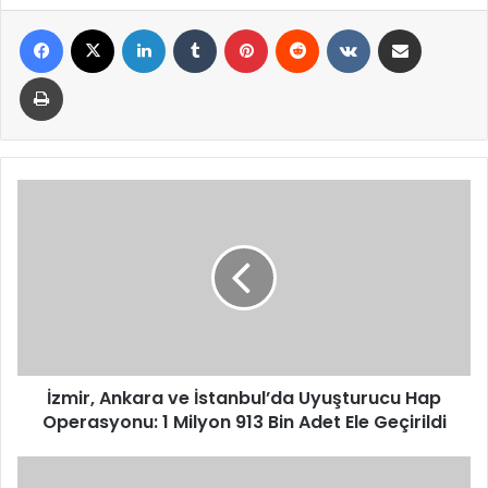
Facebook
X
LinkedIn
Tumblr
Pinterest
Reddit
VKontakte
E-Posta ile paylaş
Yazdır
İzmir,
Ankara
ve
İstanbul’da
Uyuşturucu
Hap
Operasyonu:
1
Milyon
913
İzmir, Ankara ve İstanbul’da Uyuşturucu Hap
Bin
Operasyonu: 1 Milyon 913 Bin Adet Ele Geçirildi
Adet
Ele
Tarımsal
Geçirildi