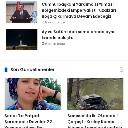
Cumhurbaşkanı Yardımcısı Yılmaz:
Bölgemizdeki Emperyalist Tuzakları
Boşa Çıkarmaya Devam Edeceğiz
5 saat önce
Ay ve Satürn Van semalarında aynı
karede buluştu
6 saat önce
Son Güncellenenler
Şırnak’ta Patpat
Samsun’da İki Otomobil
Şarampole Devrildi: 22
Çarpıştı: Kızılay Kampı
Yaşındaki Ayşe Ece
Alanına Savrulan Araçtaki