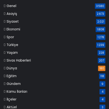
Genel
3.580
Asayiş
2.673
Siyaset
2.021
Ekonomi
1.808
Spor
1.278
Türkiye
1.239
Yaşam
228
Sivas Haberleri
207
Dünya
180
Eğitim
118
Gündem
9
Kamu İlanları
4
İlçeler
4
Aktüel
3