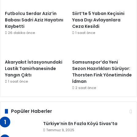
Futbolcu Serdar Aziz’in
Siirt’te 5 Yaban Keçisini
Babası Sadri Aziz Hayatını
Yasa Dışı Avlayanlara
Kaybetti
Ceza Kesildi
26 dakika önce
1 saat önce
Akaryakıt İstasyonundaki
Samsunspor’da Yeni
Lastik Tamirhanesinde
Sezon Hazırlıkları Sürüyor:
Yangın Çıktı
Thorsten Fink Yönetiminde
İdman
1 saat önce
2 saat önce
Popüler Haberler
Türkiye’nin En Fazla Köyü Sivas’ta
Temmuz 9, 2025