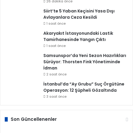
26 dakika önce
Siirt’te 5 Yaban Keçisini Yasa Dışı
Avlayanlara Ceza Kesildi
1 saat önce
Akaryakıt İstasyonundaki Lastik
Tamirhanesinde Yangın Çıktı
1 saat önce
Samsunspor’da Yeni Sezon Hazırlıkları
Sürüyor: Thorsten Fink Yönetiminde
İdman
2 saat önce
İstanbul’da “Ay Grubu” Suç Örgütüne
Operasyon: 12 Şüpheli Gözaltında
3 saat önce
Son Güncellenenler