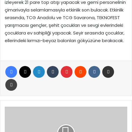
izleyerek 21 pare top atışı yapacak ve gemi personelinin
çimarivayla selamlamasıyla etkinlik son bulacak. Etkinlik
sırasında, TCG Anadolu ve TCG Savarona, TEKNOFEST
yarışmacısı gençler, şehit çocukları ve sevgi evlerindeki
çocuklara ev sahipliği yapacak. Seyir sırasında çocuklar,
ellerindeki kırmızı-beyaz balonları gökyüzüne bırakacak.
Facebook
X
LinkedIn
Tumblr
Pinterest
Reddit
VKontakte
E-Posta ile paylaş
Yazdır
Yalova’da
Eski
Futbolcu
Metin