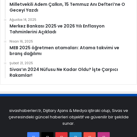
Milletvekili Adem Çalkın, 15 Temmuz Anı Defteri’ne O
Geceyi Yazdı
Ağustos 14, 2025
Merkez Bankası 2025 ve 2026 Yılı Enflasyon
Tahminlerini Açıkladı
Nisan 16, 2025
MEB 2025 öğretmen atamaları: Atama takvimi ve
branş dağılımı
Şubat 21, 2025
Sivas’ın 2024 Nüfusu Ne Kadar Oldu? İşte Çarpıcı
Rakamlar!
sivashaberleri.tr, Dijitary Ajans & Medya iştiraki olup, Sivas ve
çevresindeki güncel haberleri objektif ve güvenilir bir şekilde
sunar.