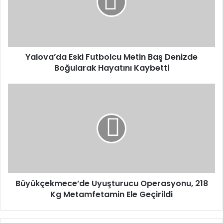
Baş
Denizde
Boğularak
Hayatını
Kaybetti
Yalova’da Eski Futbolcu Metin Baş Denizde
Boğularak Hayatını Kaybetti
Büyükçekmece’de
Uyuşturucu
Operasyonu,
218
Kg
Metamfetamin
Ele
Geçirildi
Büyükçekmece’de Uyuşturucu Operasyonu, 218
Kg Metamfetamin Ele Geçirildi