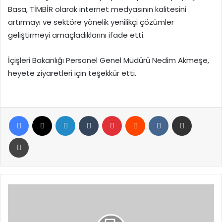
Basa, TİMBİR olarak internet medyasının kalitesini
artırmayı ve sektöre yönelik yenilikçi çözümler
geliştirmeyi amaçladıklarını ifade etti.
İçişleri Bakanlığı Personel Genel Müdürü Nedim Akmeşe,
heyete ziyaretleri için teşekkür etti.
Facebook
X
LinkedIn
Tumblr
Pinterest
Reddit
VKontakte
E-Posta ile paylaş
Yazdır
Fahrettin
Altun'dan
İmamoğlu
soruşturmasına