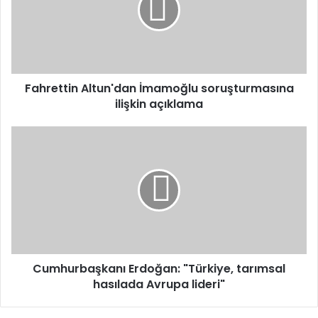
ilişkin
açıklama
Fahrettin Altun'dan İmamoğlu soruşturmasına
ilişkin açıklama
Cumhurbaşkanı
Erdoğan:
"Türkiye,
tarımsal
hasılada
Avrupa
lideri"
Cumhurbaşkanı Erdoğan: "Türkiye, tarımsal
hasılada Avrupa lideri"