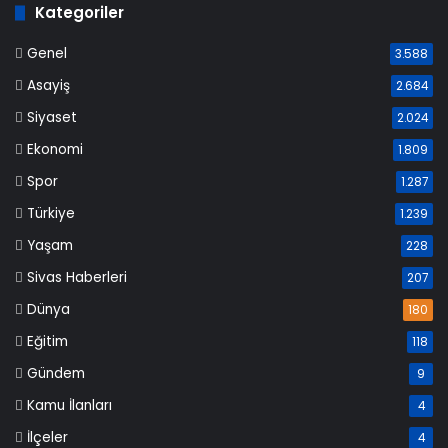
Kategoriler
Genel
3.588
Asayiş
2.684
Siyaset
2.024
Ekonomi
1.809
Spor
1.287
Türkiye
1.239
Yaşam
228
Sivas Haberleri
207
Dünya
180
Eğitim
118
Gündem
9
Kamu İlanları
4
İlçeler
4