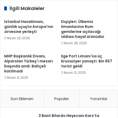
İlgili Makaleler
İstanbul Havalimanı,
Dışişleri: Ülkemiz
günlük uçuşta Avrupa'nın
limanlarının Rum
zirvesine yerleşti
gemilerine açılacağı
iddiası hayal ürünüdür
Nisan 20, 2025
Nisan 28, 2025
MHP Başkanlık Divanı,
Ege Port Limanı'na üç
Alparslan Türkeş'i mezarı
kruvaziyer yanaştı: Bin 657
başında andı: Bahçeli
turist geldi
katılmadı
Nisan 12, 2025
Nisan 4, 2025
Son Eklenen
Popüler
Yorumlar
3 Bant Bilardo Heyecanı Kars’ta