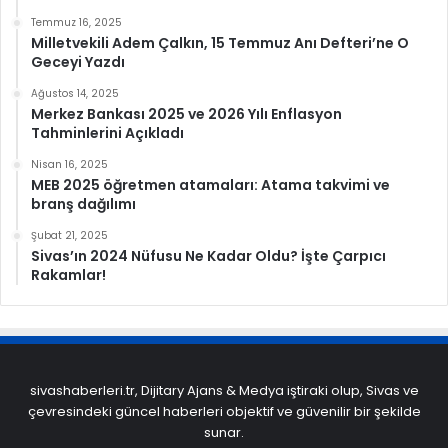
Temmuz 16, 2025
Milletvekili Adem Çalkın, 15 Temmuz Anı Defteri’ne O
Geceyi Yazdı
Ağustos 14, 2025
Merkez Bankası 2025 ve 2026 Yılı Enflasyon
Tahminlerini Açıkladı
Nisan 16, 2025
MEB 2025 öğretmen atamaları: Atama takvimi ve
branş dağılımı
Şubat 21, 2025
Sivas’ın 2024 Nüfusu Ne Kadar Oldu? İşte Çarpıcı
Rakamlar!
sivashaberleri.tr, Dijitary Ajans & Medya iştiraki olup, Sivas ve
çevresindeki güncel haberleri objektif ve güvenilir bir şekilde
sunar.