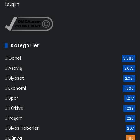
İletişim
Kategoriler
Genel
3.580
Asayiş
2.673
Siyaset
2.021
Ekonomi
1.808
Spor
1.277
Türkiye
1.239
Yaşam
228
Sivas Haberleri
207
Dünya
180