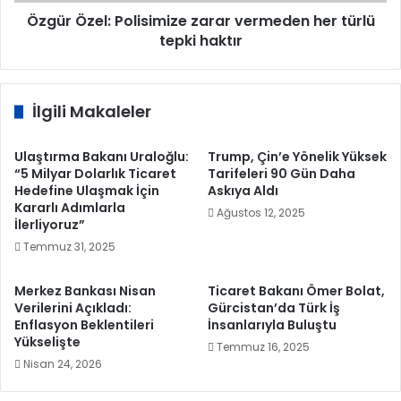
haktır
Özgür Özel: Polisimize zarar vermeden her türlü
tepki haktır
İlgili Makaleler
Ulaştırma Bakanı Uraloğlu:
Trump, Çin’e Yönelik Yüksek
“5 Milyar Dolarlık Ticaret
Tarifeleri 90 Gün Daha
Hedefine Ulaşmak İçin
Askıya Aldı
Kararlı Adımlarla
Ağustos 12, 2025
İlerliyoruz”
Temmuz 31, 2025
Merkez Bankası Nisan
Ticaret Bakanı Ömer Bolat,
Verilerini Açıkladı:
Gürcistan’da Türk İş
Enflasyon Beklentileri
İnsanlarıyla Buluştu
Yükselişte
Temmuz 16, 2025
Nisan 24, 2026