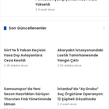
Yükseldi
4 saat önce
Son Güncellenenler
Siirt’te 5 Yaban Keçisini
Akaryakıt İstasyonundaki
Yasa Dışı Avlayanlara
Lastik Tamirhanesinde
Ceza Kesildi
Yangın Çıktı
28 dakika önce
50 dakika önce
Samsunspor’da Yeni
İstanbul’da “Ay Grubu”
Sezon Hazırlıkları Sürüyor:
Suç Örgütüne Operasyon:
Thorsten Fink Yönetiminde
12 Şüpheli Gözaltında
İdman
3 saat önce