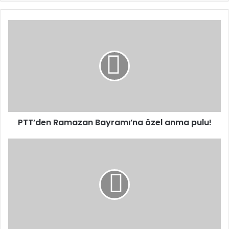
PTT’den
Ramazan
Bayramı’na
özel
anma
pulu!
PTT’den Ramazan Bayramı’na özel anma pulu!
Özgür
Özel:
Polisimize
zarar
vermeden
her
türlü
tepki