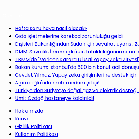
Gündem
Hafta sonu hava nasıl olacak?
Gıda işletmelerine karekod zorunluluğu geldi
Dışişleri Bakanlığından Sudan için seyahat uyarısı: 
DMM: Savcılık, İmamoğlu'nun tutukluluğunun sona e
TBMM'de "Veriden Karara Ulusal Yapay Zeka Zirvesi
Bakan Kurum: İstanbul’da 600 bin konut acil dönüş
Cevdet Yılmaz: Yapay zeka girişimlerine destek için
Ağıralioğlu'ndan referandum çıkışı!
Türkiye’den Suriye’ye doğal gaz ve elektrik desteği
Ümit Özdağ hastaneye kaldırıldı!
Hakkımızda
Künye
Gizlilik Politikası
Kullanım Politikası