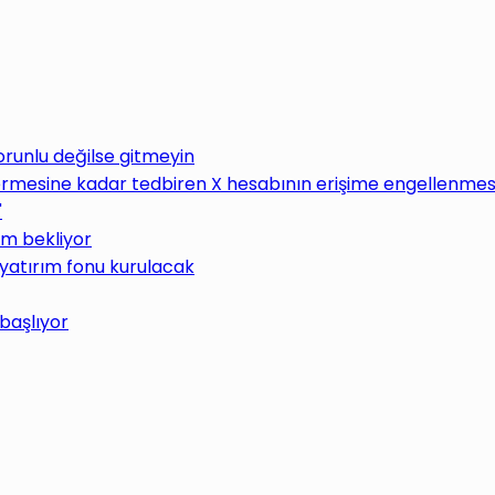
Zorunlu değilse gitmeyin
rmesine kadar tedbiren X hesabının erişime engellenmesin
"
üm bekliyor
 yatırım fonu kurulacak
 başlıyor