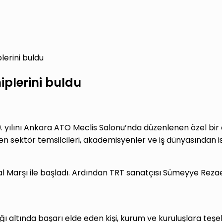
plerini buldu
hiplerini buldu
 yılını Ankara ATO Meclis Salonu’nda düzenlenen özel bir öd
sektör temsilcileri, akademisyenler ve iş dünyasından isiml
al Marşı ile başladı. Ardından TRT sanatçısı Sümeyye Rezaei
ı altında başarı elde eden kişi, kurum ve kuruluşlara teşe