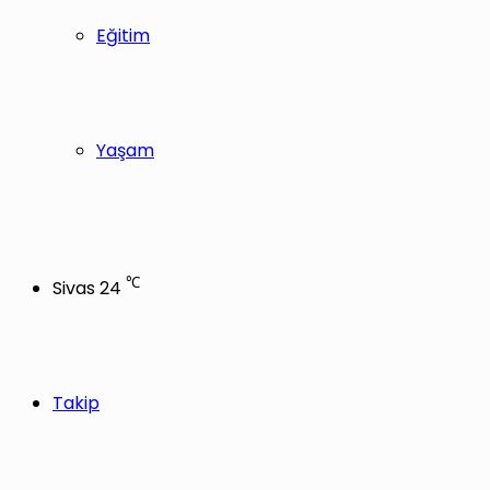
Eğitim
Yaşam
℃
Sivas
24
Takip