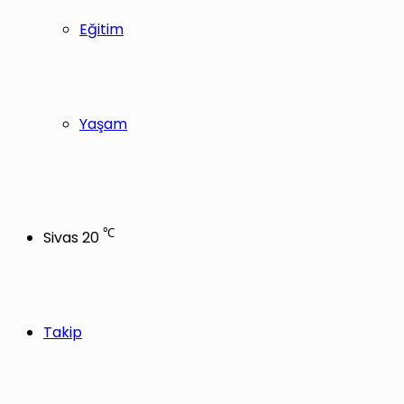
Eğitim
Yaşam
℃
Sivas
20
Takip