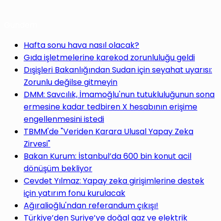
Gündem
Hafta sonu hava nasıl olacak?
Gıda işletmelerine karekod zorunluluğu geldi
Dışişleri Bakanlığından Sudan için seyahat uyarısı:
Zorunlu değilse gitmeyin
DMM: Savcılık, İmamoğlu'nun tutukluluğunun sona
ermesine kadar tedbiren X hesabının erişime
engellenmesini istedi
TBMM'de "Veriden Karara Ulusal Yapay Zeka
Zirvesi"
Bakan Kurum: İstanbul’da 600 bin konut acil
dönüşüm bekliyor
Cevdet Yılmaz: Yapay zeka girişimlerine destek
için yatırım fonu kurulacak
Ağıralioğlu'ndan referandum çıkışı!
Türkiye’den Suriye’ye doğal gaz ve elektrik