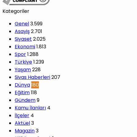
Kategoriler
Genel
3.599
Asayiş
2.701
Siyaset
2.025
Ekonomi
1.813
Spor
1.288
Türkiye
1.239
Yaşam
228
Sivas Haberleri
207
Dünya
180
Eğitim
118
Gündem
9
Kamu İlanları
4
İlçeler
4
Aktüel
3
Magazin
3