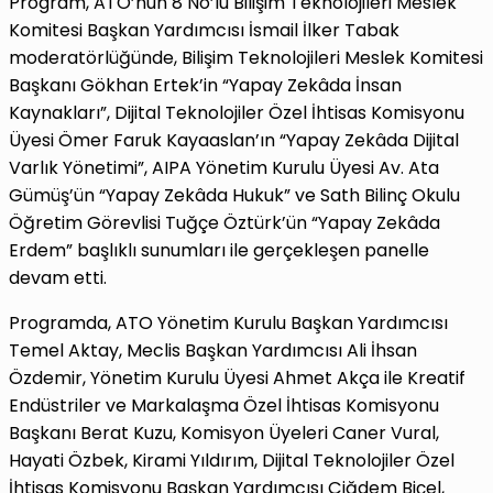
Program, ATO’nun 8 No’lu Bilişim Teknolojileri Meslek
Komitesi Başkan Yardımcısı İsmail İlker Tabak
moderatörlüğünde, Bilişim Teknolojileri Meslek Komitesi
Başkanı Gökhan Ertek’in “Yapay Zekâda İnsan
Kaynakları”, Dijital Teknolojiler Özel İhtisas Komisyonu
Üyesi Ömer Faruk Kayaaslan’ın “Yapay Zekâda Dijital
Varlık Yönetimi”, AIPA Yönetim Kurulu Üyesi Av. Ata
Gümüş’ün “Yapay Zekâda Hukuk” ve Sath Bilinç Okulu
Öğretim Görevlisi Tuğçe Öztürk’ün “Yapay Zekâda
Erdem” başlıklı sunumları ile gerçekleşen panelle
devam etti.
Programda, ATO Yönetim Kurulu Başkan Yardımcısı
Temel Aktay, Meclis Başkan Yardımcısı Ali İhsan
Özdemir, Yönetim Kurulu Üyesi Ahmet Akça ile Kreatif
Endüstriler ve Markalaşma Özel İhtisas Komisyonu
Başkanı Berat Kuzu, Komisyon Üyeleri Caner Vural,
Hayati Özbek, Kirami Yıldırım, Dijital Teknolojiler Özel
İhtisas Komisyonu Başkan Yardımcısı Çiğdem Biçel,