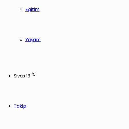
Eğitim
Yaşam
℃
Sivas
13
Takip