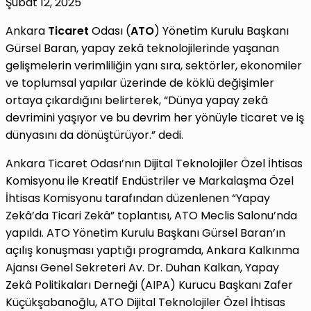
Şubat 12, 2025
Ankara
Ticaret
Odası (
ATO
) Yönetim Kurulu Başkanı
Gürsel Baran, yapay zekâ teknolojilerinde yaşanan
gelişmelerin verimliliğin yanı sıra, sektörler, ekonomiler
ve toplumsal yapılar üzerinde de köklü değişimler
ortaya çıkardığını belirterek, “Dünya yapay zekâ
devrimini yaşıyor ve bu devrim her yönüyle ticaret ve iş
dünyasını da dönüştürüyor.” dedi.
Ankara Ticaret Odası’nın Dijital Teknolojiler Özel İhtisas
Komisyonu ile Kreatif Endüstriler ve Markalaşma Özel
İhtisas Komisyonu tarafından düzenlenen “Yapay
Zekâ’da Ticari Zekâ” toplantısı, ATO Meclis Salonu’nda
yapıldı. ATO Yönetim Kurulu Başkanı Gürsel Baran’ın
açılış konuşması yaptığı programda, Ankara Kalkınma
Ajansı Genel Sekreteri Av. Dr. Duhan Kalkan, Yapay
Zekâ Politikaları Derneği (AIPA) Kurucu Başkanı Zafer
Küçükşabanoğlu, ATO Dijital Teknolojiler Özel İhtisas