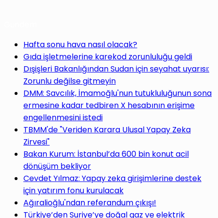
Gündem
Hafta sonu hava nasıl olacak?
Gıda işletmelerine karekod zorunluluğu geldi
Dışişleri Bakanlığından Sudan için seyahat uyarısı:
Zorunlu değilse gitmeyin
DMM: Savcılık, İmamoğlu'nun tutukluluğunun sona
ermesine kadar tedbiren X hesabının erişime
engellenmesini istedi
TBMM'de "Veriden Karara Ulusal Yapay Zeka
Zirvesi"
Bakan Kurum: İstanbul’da 600 bin konut acil
dönüşüm bekliyor
Cevdet Yılmaz: Yapay zeka girişimlerine destek
için yatırım fonu kurulacak
Ağıralioğlu'ndan referandum çıkışı!
Türkiye’den Suriye’ye doğal gaz ve elektrik