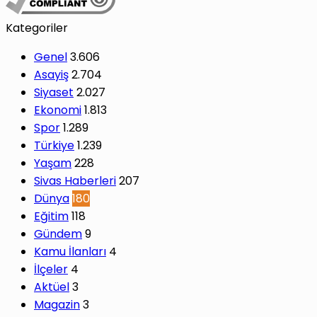
Kategoriler
Genel
3.606
Asayiş
2.704
Siyaset
2.027
Ekonomi
1.813
Spor
1.289
Türkiye
1.239
Yaşam
228
Sivas Haberleri
207
Dünya
180
Eğitim
118
Gündem
9
Kamu İlanları
4
İlçeler
4
Aktüel
3
Magazin
3