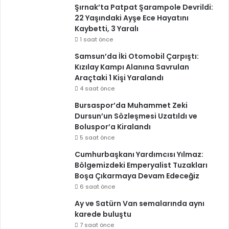
Şırnak’ta Patpat Şarampole Devrildi:
22 Yaşındaki Ayşe Ece Hayatını
Kaybetti, 3 Yaralı
1 saat önce
Samsun’da İki Otomobil Çarpıştı:
Kızılay Kampı Alanına Savrulan
Araçtaki 1 Kişi Yaralandı
4 saat önce
Bursaspor’da Muhammet Zeki
Dursun’un Sözleşmesi Uzatıldı ve
Boluspor’a Kiralandı
5 saat önce
Cumhurbaşkanı Yardımcısı Yılmaz:
Bölgemizdeki Emperyalist Tuzakları
Boşa Çıkarmaya Devam Edeceğiz
6 saat önce
Ay ve Satürn Van semalarında aynı
karede buluştu
7 saat önce