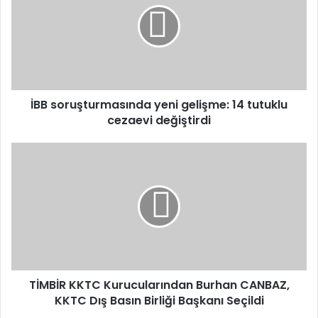
gelişme:
14
tutuklu
cezaevi
değiştirdi
İBB soruşturmasında yeni gelişme: 14 tutuklu
cezaevi değiştirdi
TİMBİR
KKTC
Kurucularından
Burhan
CANBAZ,
KKTC
Dış
Basın
Birliği
Başkanı
TİMBİR KKTC Kurucularından Burhan CANBAZ,
Seçildi
KKTC Dış Basın Birliği Başkanı Seçildi