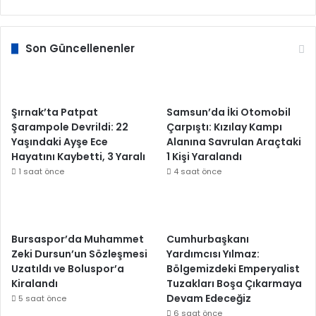
Son Güncellenenler
Şırnak’ta Patpat
Samsun’da İki Otomobil
Şarampole Devrildi: 22
Çarpıştı: Kızılay Kampı
Yaşındaki Ayşe Ece
Alanına Savrulan Araçtaki
Hayatını Kaybetti, 3 Yaralı
1 Kişi Yaralandı
1 saat önce
4 saat önce
Bursaspor’da Muhammet
Cumhurbaşkanı
Zeki Dursun’un Sözleşmesi
Yardımcısı Yılmaz:
Uzatıldı ve Boluspor’a
Bölgemizdeki Emperyalist
Kiralandı
Tuzakları Boşa Çıkarmaya
Devam Edeceğiz
5 saat önce
6 saat önce