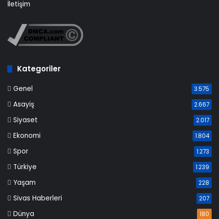
İletişim
Kategoriler
Genel
3.575
Asayiş
2.667
Siyaset
2.017
Ekonomi
1.804
Spor
1.273
Türkiye
1.239
Yaşam
228
Sivas Haberleri
207
Dünya
180