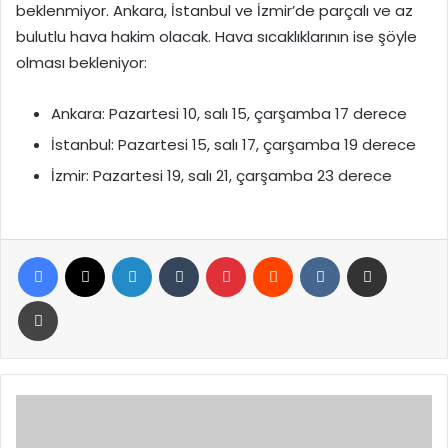
beklenmiyor. Ankara, İstanbul ve İzmir’de parçalı ve az
bulutlu hava hakim olacak. Hava sıcaklıklarının ise şöyle
olması bekleniyor:
Ankara: Pazartesi 10, salı 15, çarşamba 17 derece
İstanbul: Pazartesi 15, salı 17, çarşamba 19 derece
İzmir: Pazartesi 19, salı 21, çarşamba 23 derece
Facebook
X
LinkedIn
Tumblr
Pinterest
Reddit
VKontakte
E-Posta ile paylaş
Yazdır
İBB
soruşturmasında
yeni