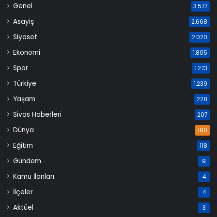
Genel
3.577
Asayiş
2.668
Siyaset
2.020
Ekonomi
1.805
Spor
1.273
Türkiye
1.239
Yaşam
228
Sivas Haberleri
207
Dünya
180
Eğitim
118
Gündem
9
Kamu İlanları
4
İlçeler
4
Aktüel
3