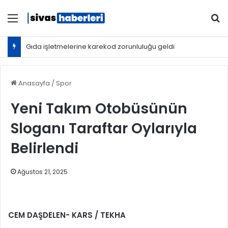
Menü
Ar
Gıda işletmelerine karekod zorunluluğu geldi
Anasayfa
/
Spor
Yeni Takım Otobüsünün
Sloganı Taraftar Oylarıyla
Belirlendi
Ağustos 21, 2025
CEM DAŞDELEN- KARS / TEKHA