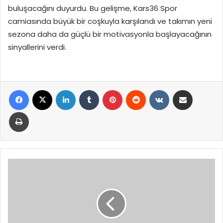
buluşacağını duyurdu. Bu gelişme, Kars36 Spor
camiasında büyük bir coşkuyla karşılandı ve takımın yeni
sezona daha da güçlü bir motivasyonla başlayacağının
sinyallerini verdi.
Facebook
X
LinkedIn
Tumblr
Pinterest
Reddit
VKontakte
E-Posta ile paylaş
Yazdır
İzmir’de
Yarından
İtibaren
Su
Kesintileri
Uygulanacak