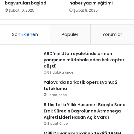
başvuruları başladı
haber yazım eğitimi
Şubat 10, 2025
Şubat 8, 2025
Son Eklenen
Popüler
Yorumlar
ABD’nin Utah eyaletinde orman
yangınına müdahale eden helikopter
düştü
59 dakika önce
Yalova’da narkotik operasyonu: 2
tutuklama
1 saat önce
Bitlis’te İki Yıllık Husumet Barışla Sona
Erdi: Sürecin Başrolünde Atmanega
Aşireti Lideri Hasan Açık Vardı
3 saat önce
Milli Dayanışma Kanun Teklifi TBMM