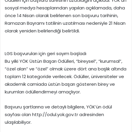
Ödülleri için başvuru süresinin uzatıldığını açıkladı. YÖK’ün
sosyal medya hesaplarından yapılan açıklamada, daha
önce 14 Nisan olarak belirlenen son başvuru tarihinin,
Ramazan Bayramı tatilinin uzatılması nedeniyle 21 Nisan
olarak yeniden belirlendiği belirtildi.
LGS başvuruları için geri sayım başladı
Bu yılki YÖK Üstün Başarı Ödülleri, “bireysel”, “kurumsal”,
“özel alan” ve “özel” olmak üzere dört ana başlık altında
toplam 12 kategoride verilecek. Ödüller, üniversiteler ve
akademik camiada üstün başarı gösteren birey ve
kurumları ödüllendirmeyi amaçlıyor.
Başvuru şartlarına ve detaylı bilgilere, YÖK’ün ödül
sayfası olan http://odul.yok.gov.tr adresinden
ulaşılabiliyor.