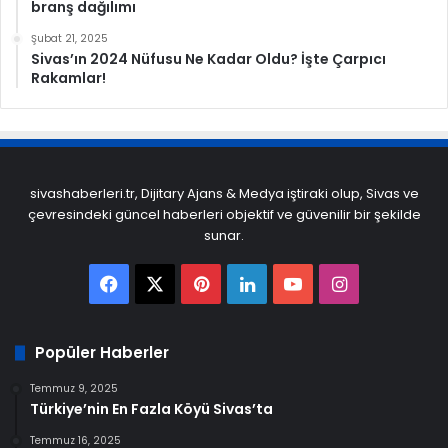
branş dağılımı
Şubat 21, 2025
Sivas’ın 2024 Nüfusu Ne Kadar Oldu? İşte Çarpıcı
Rakamlar!
sivashaberleri.tr, Dijitary Ajans & Medya iştiraki olup, Sivas ve
çevresindeki güncel haberleri objektif ve güvenilir bir şekilde
sunar.
Facebook
X
Pinterest
LinkedIn
YouTube
Instagram
Popüler Haberler
Temmuz 9, 2025
Türkiye’nin En Fazla Köyü Sivas’ta
Temmuz 16, 2025