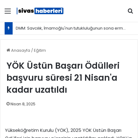
Menü
Ar
DMM: Savcılık, İmamoğlu'nun tutukluluğunun sona ermesine kadar tedbiren X hesabının erişime engellenmesini istedi
Anasayfa
/
Eğitim
YÖK Üstün Başarı Ödülleri
başvuru süresi 21 Nisan'a
kadar uzatıldı
Nisan 8, 2025
Yükseköğretim Kurulu (YÖK), 2025 YÖK Üstün Başarı