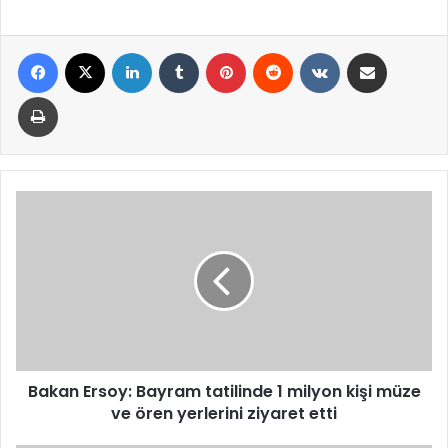
Facebook
X
LinkedIn
Tumblr
Pinterest
Reddit
VKontakte
E-Posta ile paylaş
Yazdır
Bakan
Ersoy:
Bayram
tatilinde
1
milyon
kişi
müze
ve
ören
Bakan Ersoy: Bayram tatilinde 1 milyon kişi müze
yerlerini
ve ören yerlerini ziyaret etti
ziyaret