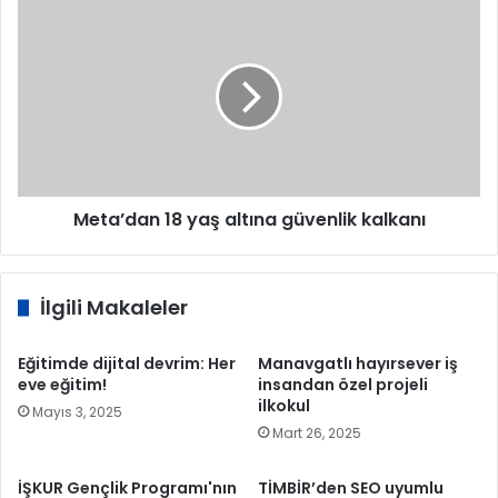
etti
Meta’dan
18
yaş
altına
güvenlik
kalkanı
Meta’dan 18 yaş altına güvenlik kalkanı
İlgili Makaleler
Eğitimde dijital devrim: Her
Manavgatlı hayırsever iş
eve eğitim!
insandan özel projeli
ilkokul
Mayıs 3, 2025
Mart 26, 2025
İŞKUR Gençlik Programı'nın
TİMBİR’den SEO uyumlu