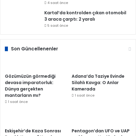
4 saat önce
Kartal’da kontrolden çıkan otomobil
3 araca çarptı: 2 yaralı
5 saat önce
Son Güncellenenler
Gözümüzün görmediği
Adana’da Taziye Evinde
devasa imparatorluk:
Silahlı Kavga: O Anlar
Dünya gerçekten
Kamerada
mantarların mı?
1 saat önce
1 saat önce
Eskişehir’de Kaza Sonrası
Pentagon’dan UFO ve UAP