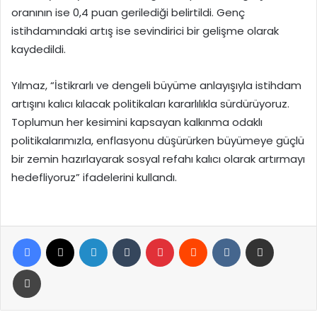
oranının ise 0,4 puan gerilediği belirtildi. Genç
istihdamındaki artış ise sevindirici bir gelişme olarak
kaydedildi.
Yılmaz, “İstikrarlı ve dengeli büyüme anlayışıyla istihdam
artışını kalıcı kılacak politikaları kararlılıkla sürdürüyoruz.
Toplumun her kesimini kapsayan kalkınma odaklı
politikalarımızla, enflasyonu düşürürken büyümeye güçlü
bir zemin hazırlayarak sosyal refahı kalıcı olarak artırmayı
hedefliyoruz” ifadelerini kullandı.
Facebook
X
LinkedIn
Tumblr
Pinterest
Reddit
VKontakte
E-Posta ile paylaş
Yazdır