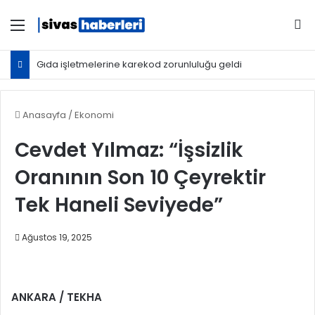
Menü
Ar
Gıda işletmelerine karekod zorunluluğu geldi
Anasayfa
/
Ekonomi
Cevdet Yılmaz: “İşsizlik
Oranının Son 10 Çeyrektir
Tek Haneli Seviyede”
Ağustos 19, 2025
ANKARA / TEKHA