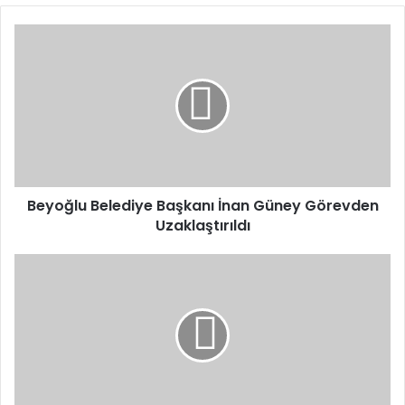
Beyoğlu
Belediye
Başkanı
İnan
Güney
Görevden
Uzaklaştırıldı
Beyoğlu Belediye Başkanı İnan Güney Görevden
Uzaklaştırıldı
Kars36
Spor’a
İş
İnsanlarından
Destek
Çığ
Gibi
Büyüyor