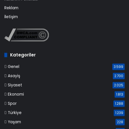
Reklam
İletişim
Kategoriler
Genel
3.599
Asayiş
2.700
Siyaset
2.025
Ekonomi
1.813
Spor
1.288
Türkiye
1.239
Yaşam
228