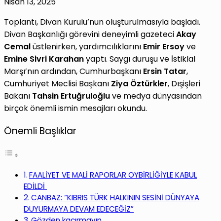
Nisan 13, 2025
Toplantı, Divan Kurulu’nun oluşturulmasıyla başladı.
Divan Başkanlığı görevini deneyimli gazeteci
Akay
Cemal
üstlenirken, yardımcılıklarını
Emir Ersoy
ve
Emine Sivri Karahan
yaptı. Saygı duruşu ve İstiklal
Marşı’nın ardından, Cumhurbaşkanı
Ersin Tatar
,
Cumhuriyet Meclisi Başkanı
Ziya Öztürkler
, Dışişleri
Bakanı
Tahsin Ertuğruloğlu
ve medya dünyasından
birçok önemli ismin mesajları okundu.
Önemli Başlıklar
FAALİYET VE MALİ RAPORLAR OYBİRLİĞİYLE KABUL
EDİLDİ
CANBAZ: “KIBRIS TÜRK HALKININ SESİNİ DÜNYAYA
DUYURMAYA DEVAM EDECEĞİZ”
Gözden kaçırmayın