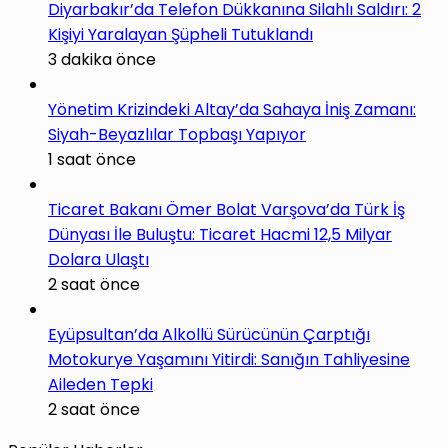
Diyarbakır’da Telefon Dükkanına Silahlı Saldırı: 2
Kişiyi Yaralayan Şüpheli Tutuklandı
3 dakika önce
Yönetim Krizindeki Altay’da Sahaya İniş Zamanı:
Siyah-Beyazlılar Topbaşı Yapıyor
1 saat önce
Ticaret Bakanı Ömer Bolat Varşova’da Türk İş
Dünyası İle Buluştu: Ticaret Hacmi 12,5 Milyar
Dolara Ulaştı
2 saat önce
Eyüpsultan’da Alkollü Sürücünün Çarptığı
Motokurye Yaşamını Yitirdi: Sanığın Tahliyesine
Aileden Tepki
2 saat önce