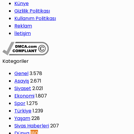
Künye
Gizlilik Politikası
Kullanım Politikası
Reklam
İletişim
Kategoriler
Genel
3.578
Asayiş
2.671
Siyaset
2.021
Ekonomi
1.807
Spor
1.275
Türkiye
1.239
Yaşam
228
Sivas Haberleri
207
Dünya
180