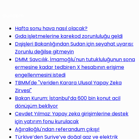
Gündem
Hafta sonu hava nasıl olacak?
Gıda işletmelerine karekod zorunluluğu geldi
Dışişleri Bakanlığından Sudan için seyahat uyarısı:
Zorunlu değilse gitmeyin
DMM: Savcılık, İmamoğlu'nun tutukluluğunun sona
ermesine kadar tedbiren X hesabının erişime
engellenmesini istedi
TBMM'de "Veriden Karara Ulusal Yapay Zeka
Zirvesi"
Bakan Kurum: İstanbul’da 600 bin konut acil
dönüşüm bekliyor
Cevdet Yılmaz: Yapay zeka girişimlerine destek
için yatırım fonu kurulacak
Ağıralioğlu'ndan referandum çıkışı!
Türkiye’den Suriye’ye doğal gaz ve elektrik