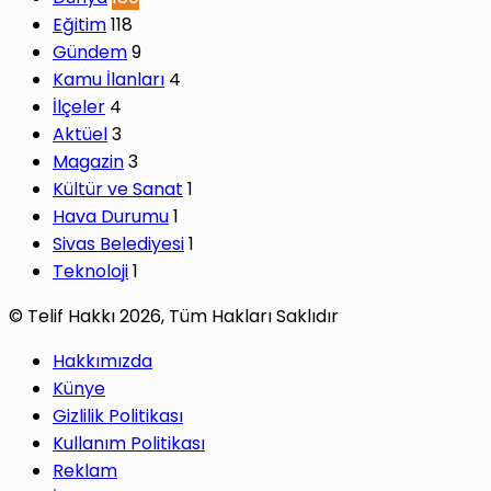
Eğitim
118
Gündem
9
Kamu İlanları
4
İlçeler
4
Aktüel
3
Magazin
3
Kültür ve Sanat
1
Hava Durumu
1
Sivas Belediyesi
1
Teknoloji
1
© Telif Hakkı 2026, Tüm Hakları Saklıdır
Hakkımızda
Künye
Gizlilik Politikası
Kullanım Politikası
Reklam