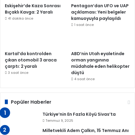
Eskişehir’de Kaza Sonrası
Pentagon’dan UFO ve UAP
Bıçaklı Kavga: 2 Yaralı
açıklaması: Yeni belgeler
kamuoyuyla paylaşıldı
41 dakika önce
1 saat önce
Kartal’da kontrolden
ABD’nin Utah eyaletinde
çıkan otomobil 3 araca
orman yangınına
çarptı: 2 yaralı
müdahale eden helikopter
düştü
3 saat önce
4 saat önce
Popüler Haberler
Türkiye’nin En Fazla Köyü Sivas’ta
Temmuz 9, 2025
Milletvekili Adem Çalkın, 15 Temmuz Anı