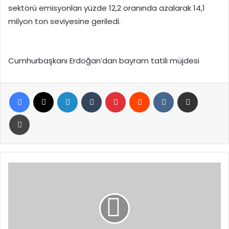
sektörü emisyonları yüzde 12,2 oranında azalarak 14,1
milyon ton seviyesine geriledi.
Cumhurbaşkanı Erdoğan’dan bayram tatili müjdesi
Facebook
X
LinkedIn
Tumblr
Pinterest
Reddit
VKontakte
E-Posta ile paylaş
Yazdır
Mansur
Yavaş:
Gençler,
kelepçelerle
susturulmak
isteniyor