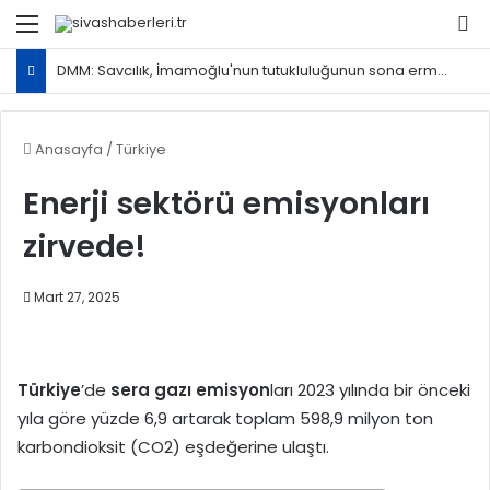
Menü
Ar
DMM: Savcılık, İmamoğlu'nun tutukluluğunun sona ermesine kadar tedbiren X hesabının erişime engellenmesini istedi
Anasayfa
/
Türkiye
Enerji sektörü emisyonları
zirvede!
Mart 27, 2025
Türkiye
’de
sera gazı
emisyon
ları 2023 yılında bir önceki
yıla göre yüzde 6,9 artarak toplam 598,9 milyon ton
karbondioksit (CO2) eşdeğerine ulaştı.