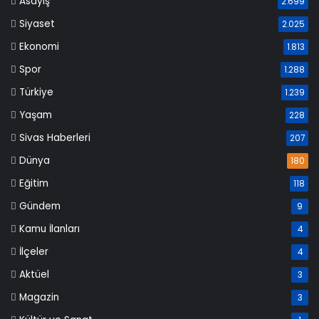
Asayiş
2.699
Siyaset
2.025
Ekonomi
1.813
Spor
1.288
Türkiye
1.239
Yaşam
228
Sivas Haberleri
207
Dünya
180
Eğitim
118
Gündem
9
Kamu İlanları
4
İlçeler
4
Aktüel
3
Magazin
3