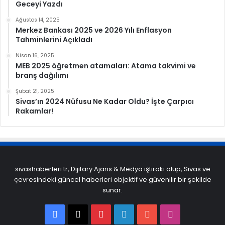
Geceyi Yazdı
Ağustos 14, 2025
Merkez Bankası 2025 ve 2026 Yılı Enflasyon
Tahminlerini Açıkladı
Nisan 16, 2025
MEB 2025 öğretmen atamaları: Atama takvimi ve
branş dağılımı
Şubat 21, 2025
Sivas’ın 2024 Nüfusu Ne Kadar Oldu? İşte Çarpıcı
Rakamlar!
sivashaberleri.tr, Dijitary Ajans & Medya iştiraki olup, Sivas ve
çevresindeki güncel haberleri objektif ve güvenilir bir şekilde
sunar.
Facebook
X
Pinterest
LinkedIn
YouTube
Instagram