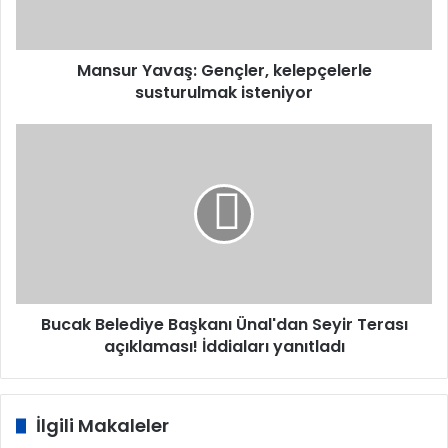
Mansur Yavaş: Gençler, kelepçelerle
susturulmak isteniyor
Bucak
Belediye
Başkanı
Ünal'dan
Seyir
Terası
açıklaması!
İddiaları
yanıtladı
Bucak Belediye Başkanı Ünal'dan Seyir Terası
açıklaması! İddiaları yanıtladı
İlgili Makaleler