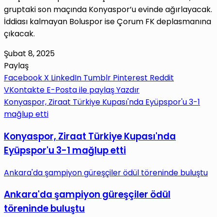
gruptaki son maçında Konyaspor’u evinde ağırlayacak.
İddiası kalmayan Boluspor ise Çorum FK deplasmanına
çıkacak.
Şubat 8, 2025
Paylaş
Facebook
X
LinkedIn
Tumblr
Pinterest
Reddit
VKontakte
E-Posta ile paylaş
Yazdır
Konyaspor, Ziraat Türkiye Kupası'nda Eyüpspor'u 3-1
mağlup etti
Konyaspor, Ziraat Türkiye Kupası'nda
Eyüpspor'u 3-1 mağlup etti
Ankara'da şampiyon güreşçiler ödül töreninde buluştu
Ankara'da şampiyon güreşçiler ödül
töreninde buluştu