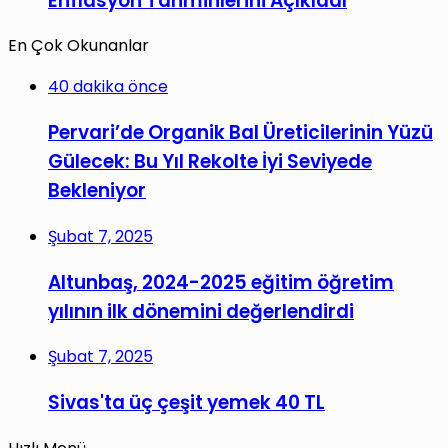
Enflasyon Tahminlerini Açıkladı
En Çok Okunanlar
40 dakika önce
Pervari’de Organik Bal Üreticilerinin Yüzü
Gülecek: Bu Yıl Rekolte İyi Seviyede
Bekleniyor
Şubat 7, 2025
Altunbaş, 2024-2025 eğitim öğretim
yılının ilk dönemini değerlendirdi
Şubat 7, 2025
Sivas'ta üç çeşit yemek 40 TL