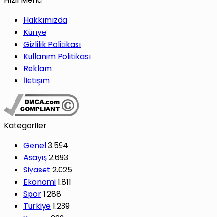
Hızlı Menü
Hakkımızda
Künye
Gizlilik Politikası
Kullanım Politikası
Reklam
İletişim
Kategoriler
Genel
3.594
Asayiş
2.693
Siyaset
2.025
Ekonomi
1.811
Spor
1.288
Türkiye
1.239