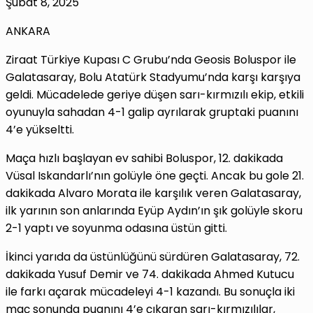
Şubat 8, 2025
ANKARA
Ziraat Türkiye Kupası C Grubu’nda Geosis Boluspor ile
Galatasaray, Bolu Atatürk Stadyumu’nda karşı karşıya
geldi. Mücadelede geriye düşen sarı-kırmızılı ekip, etkili
oyunuyla sahadan 4-1 galip ayrılarak gruptaki puanını
4’e yükseltti.
Maça hızlı başlayan ev sahibi Boluspor, 12. dakikada
Vüsal Iskandarlı’nın golüyle öne geçti. Ancak bu gole 21.
dakikada Alvaro Morata ile karşılık veren Galatasaray,
ilk yarının son anlarında Eyüp Aydın’ın şık golüyle skoru
2-1 yaptı ve soyunma odasına üstün gitti.
İkinci yarıda da üstünlüğünü sürdüren Galatasaray, 72.
dakikada Yusuf Demir ve 74. dakikada Ahmed Kutucu
ile farkı açarak mücadeleyi 4-1 kazandı. Bu sonuçla iki
maç sonunda puanını 4’e çıkaran sarı-kırmızılılar,