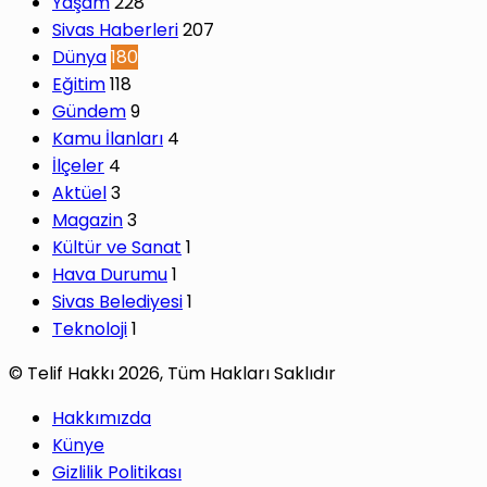
Yaşam
228
Sivas Haberleri
207
Dünya
180
Eğitim
118
Gündem
9
Kamu İlanları
4
İlçeler
4
Aktüel
3
Magazin
3
Kültür ve Sanat
1
Hava Durumu
1
Sivas Belediyesi
1
Teknoloji
1
© Telif Hakkı 2026, Tüm Hakları Saklıdır
Hakkımızda
Künye
Gizlilik Politikası