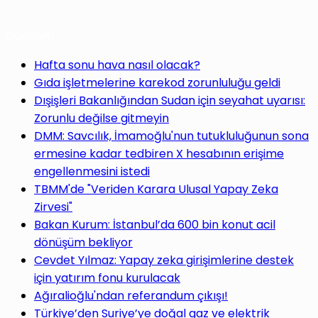
Gündem
Hafta sonu hava nasıl olacak?
Gıda işletmelerine karekod zorunluluğu geldi
Dışişleri Bakanlığından Sudan için seyahat uyarısı:
Zorunlu değilse gitmeyin
DMM: Savcılık, İmamoğlu'nun tutukluluğunun sona
ermesine kadar tedbiren X hesabının erişime
engellenmesini istedi
TBMM'de "Veriden Karara Ulusal Yapay Zeka
Zirvesi"
Bakan Kurum: İstanbul’da 600 bin konut acil
dönüşüm bekliyor
Cevdet Yılmaz: Yapay zeka girişimlerine destek
için yatırım fonu kurulacak
Ağıralioğlu'ndan referandum çıkışı!
Türkiye’den Suriye’ye doğal gaz ve elektrik