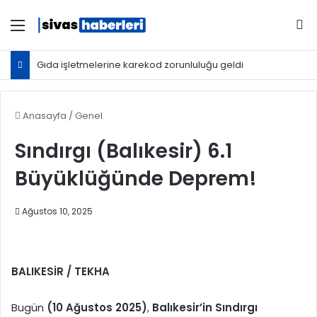
Menü
Ar
Gıda işletmelerine karekod zorunluluğu geldi
Anasayfa
/
Genel
Sındırgı (Balıkesir) 6.1
Büyüklüğünde Deprem!
Ağustos 10, 2025
BALIKESİR / TEKHA
Bugün
(10 Ağustos 2025)
,
Balıkesir’in Sındırgı