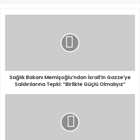
Sağlık
Bakanı
Memişoğlu’ndan
İsrail’in
Gazze’ye
Saldırılarına
Tepki:
“Birlikte
Güçlü
Olmalıyız”
Sağlık Bakanı Memişoğlu’ndan İsrail’in Gazze’ye
Saldırılarına Tepki: “Birlikte Güçlü Olmalıyız”
Başkan
Kaya,
Matti̇a
Ahmet
İçi̇n
Adalet
Yürüyüşüne