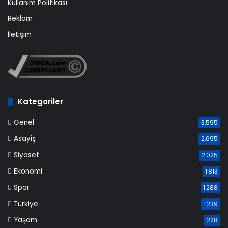
Kullanım Politikası
Reklam
İletişim
Kategoriler
Genel
3.595
Asayiş
2.695
Siyaset
2.025
Ekonomi
1.813
Spor
1.288
Türkiye
1.239
Yaşam
228