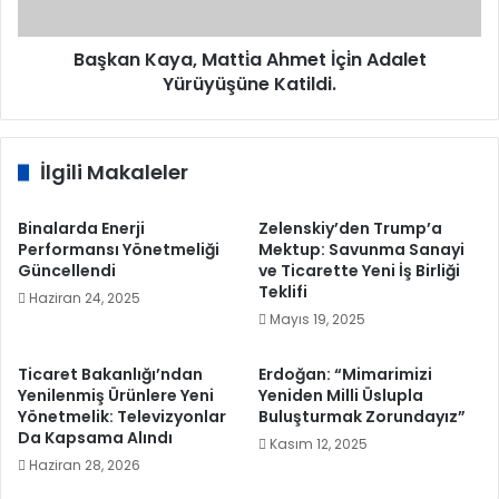
Katildi.
Başkan Kaya, Matti̇a Ahmet İçi̇n Adalet
Yürüyüşüne Katildi.
İlgili Makaleler
Binalarda Enerji
Zelenskiy’den Trump’a
Performansı Yönetmeliği
Mektup: Savunma Sanayi
Güncellendi
ve Ticarette Yeni İş Birliği
Teklifi
Haziran 24, 2025
Mayıs 19, 2025
Ticaret Bakanlığı’ndan
Erdoğan: “Mimarimizi
Yenilenmiş Ürünlere Yeni
Yeniden Milli Üslupla
Yönetmelik: Televizyonlar
Buluşturmak Zorundayız”
Da Kapsama Alındı
Kasım 12, 2025
Haziran 28, 2026