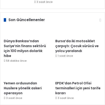
3 saat önce
Son Güncellenenler
Dünya Bankası’ndan
Bursa’da iki motosiklet
Suriye’nin finans sektörü
çarpıştı: Çocuk sürücü ve
için 100 milyon dolarlık
yolcu yaralandı
hibe
1 saat önce
58 dakika önce
Yemen ordusundan
EPDK’dan Petrol Ofisi
Husilere yönelik askeri
terminalleri için yeni tarife
operasyon
kararı
3 saat önce
3 saat önce