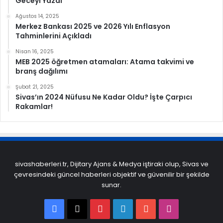
Geceyi Yazdı
Ağustos 14, 2025
Merkez Bankası 2025 ve 2026 Yılı Enflasyon
Tahminlerini Açıkladı
Nisan 16, 2025
MEB 2025 öğretmen atamaları: Atama takvimi ve
branş dağılımı
Şubat 21, 2025
Sivas’ın 2024 Nüfusu Ne Kadar Oldu? İşte Çarpıcı
Rakamlar!
sivashaberleri.tr, Dijitary Ajans & Medya iştiraki olup, Sivas ve
çevresindeki güncel haberleri objektif ve güvenilir bir şekilde
sunar.
Facebook
X
Pinterest
LinkedIn
YouTube
Instagram