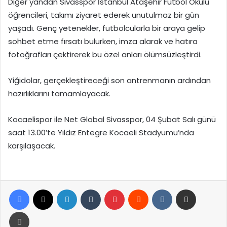
Diğer yandan Sivasspor İstanbul Ataşehir Futbol Okulu
öğrencileri, takımı ziyaret ederek unutulmaz bir gün
yaşadı. Genç yetenekler, futbolcularla bir araya gelip
sohbet etme fırsatı bulurken, imza alarak ve hatıra
fotoğrafları çektirerek bu özel anları ölümsüzleştirdi.
Yiğidolar, gerçekleştireceği son antrenmanın ardından
hazırlıklarını tamamlayacak.
Kocaelispor ile Net Global Sivasspor, 04 Şubat Salı günü
saat 13.00’te Yıldız Entegre Kocaeli Stadyumu’nda
karşılaşacak.
Facebook
X
LinkedIn
Tumblr
Pinterest
Reddit
VKontakte
E-Posta ile paylaş
Yazdır