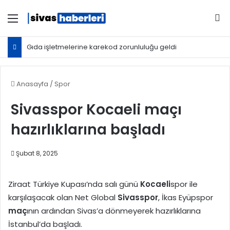
Menü
Ar
Gıda işletmelerine karekod zorunluluğu geldi
Anasayfa
/
Spor
Sivasspor Kocaeli maçı
hazırlıklarına başladı
Şubat 8, 2025
Ziraat Türkiye Kupası’nda salı günü
Kocaeli
spor ile
karşılaşacak olan Net Global
Sivasspor
, İkas Eyüpspor
maç
ının ardından Sivas’a dönmeyerek hazırlıklarına
İstanbul’da başladı.