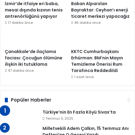
İzmir’de itfaiye eri baba,
Bakan Alparslan
mesai dışında kızının tenis
Bayraktar: Ceyhan’ı enerji
antrenörlüğünü yapıyor
ticaret merkezi yapacağız
17 dakika önce
46 dakika önce
Çanakkale’de ilaçlama
KKTC Cumhurbaşkanı
faciası: Çocuğun ölümüne
Erhürman: BM’nin Mayın
ilişkin iki tutuklama
Temizleme Önerisi Rum
Tarafınca Reddedildi
47 dakika önce
1 saat önce
Popüler Haberler
Türkiye’nin En Fazla Köyü Sivas’ta
Temmuz 9, 2025
Milletvekili Adem Çalkın, 15 Temmuz Anı
Defteri’ne O Geceyi Yazdı