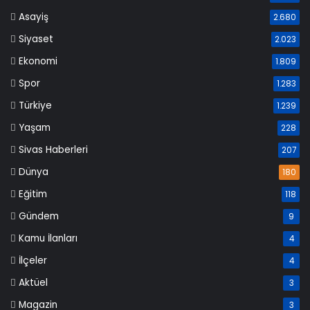
Asayiş
2.680
Siyaset
2.023
Ekonomi
1.809
Spor
1.283
Türkiye
1.239
Yaşam
228
Sivas Haberleri
207
Dünya
180
Eğitim
118
Gündem
9
Kamu İlanları
4
İlçeler
4
Aktüel
3
Magazin
3