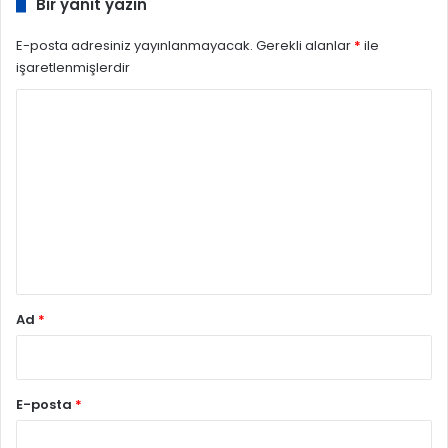
Bir yanıt yazın
E-posta adresiniz yayınlanmayacak.
Gerekli alanlar
*
ile
işaretlenmişlerdir
Y
o
r
u
m
*
Ad
*
E-posta
*