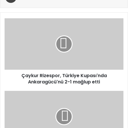
Çaykur
Rizespor,
Türkiye
Kupası'nda
Ankaragücü'nü
2-
1
mağlup
etti
Çaykur Rizespor, Türkiye Kupası'nda
Ankaragücü'nü 2-1 mağlup etti
Fenerbahçe,
Erzurumspor
FK'yi
5
golle
devirdi